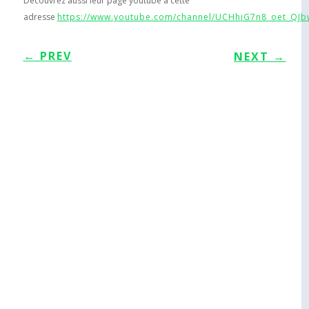
Découvrez aussi leur page youtube à cette
adresse
https://www.youtube.com/channel/UCHhiG7n8_oet_QJ
←
PREV
NEXT
→