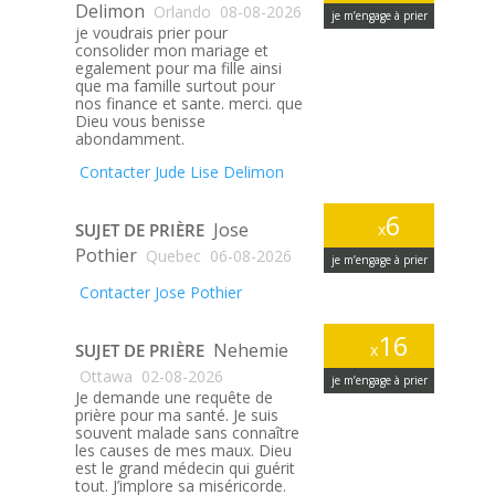
Delimon
Orlando
08-08-2026
je m’engage à prier
je voudrais prier pour
consolider mon mariage et
egalement pour ma fille ainsi
que ma famille surtout pour
nos finance et sante. merci. que
Dieu vous benisse
abondamment.
Contacter Jude Lise Delimon
6
Jose
SUJET DE PRIÈRE
x
Pothier
Quebec
06-08-2026
je m’engage à prier
Contacter Jose Pothier
16
Nehemie
SUJET DE PRIÈRE
x
Ottawa
02-08-2026
je m’engage à prier
Je demande une requête de
prière pour ma santé. Je suis
souvent malade sans connaître
les causes de mes maux. Dieu
est le grand médecin qui guérit
tout. J’implore sa miséricorde.