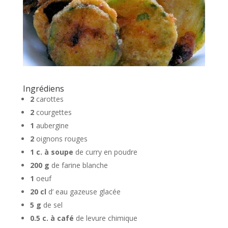
Ingrédiens
2
carottes
2
courgettes
1
aubergine
2
oignons rouges
1
c. à soupe
de curry en poudre
200
g
de farine blanche
1
oeuf
20
cl
d’ eau gazeuse glacée
5
g
de sel
0.5
c. à café
de levure chimique