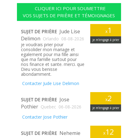
CLIQUER ICI POUR SOUMETTRE
VOS SUJETS DE PRIÈRE ET TÉMOIGNAGES
1
Jude Lise
SUJET DE PRIÈRE
x
Delimon
Orlando
08-08-2026
je m’engage à prier
je voudrais prier pour
consolider mon mariage et
egalement pour ma fille ainsi
que ma famille surtout pour
nos finance et sante. merci. que
Dieu vous benisse
abondamment.
Contacter Jude Lise Delimon
2
Jose
SUJET DE PRIÈRE
x
Pothier
Quebec
06-08-2026
je m’engage à prier
Contacter Jose Pothier
12
Nehemie
SUJET DE PRIÈRE
x