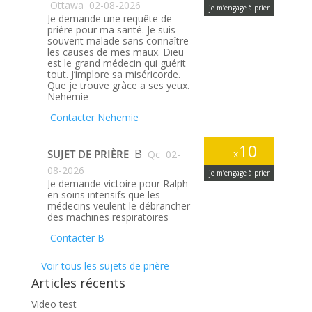
Ottawa
02-08-2026
je m’engage à prier
Je demande une requête de
prière pour ma santé. Je suis
souvent malade sans connaître
les causes de mes maux. Dieu
est le grand médecin qui guérit
tout. J’implore sa miséricorde.
Que je trouve gràce a ses yeux.
Nehemie
Contacter Nehemie
10
B
SUJET DE PRIÈRE
x
Qc
02-
08-2026
je m’engage à prier
Je demande victoire pour Ralph
en soins intensifs que les
médecins veulent le débrancher
des machines respiratoires
Contacter B
Voir tous les sujets de prière
Articles récents
Video test