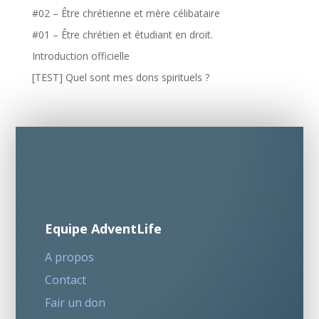
#02 – Être chrétienne et mère célibataire
#01 – Être chrétien et étudiant en droit.
Introduction officielle
[TEST] Quel sont mes dons spirituels ?
Equipe AdventLife
A propos
Contact
Fair un don