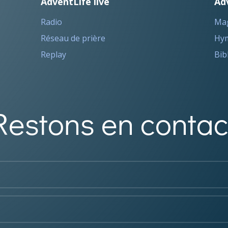
AdventLife live
Ad
Radio
Ma
Réseau de prière
Hym
Replay
Bib
Restons en contac