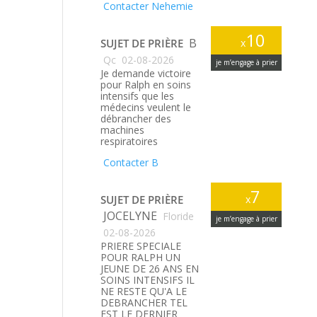
Contacter Nehemie
10
B
SUJET DE PRIÈRE
x
Qc
02-08-2026
je m’engage à prier
Je demande victoire
pour Ralph en soins
intensifs que les
médecins veulent le
débrancher des
machines
respiratoires
Contacter B
7
SUJET DE PRIÈRE
x
JOCELYNE
Floride
je m’engage à prier
02-08-2026
PRIERE SPECIALE
POUR RALPH UN
JEUNE DE 26 ANS EN
SOINS INTENSIFS IL
NE RESTE QU'A LE
DEBRANCHER TEL
EST LE DERNIER