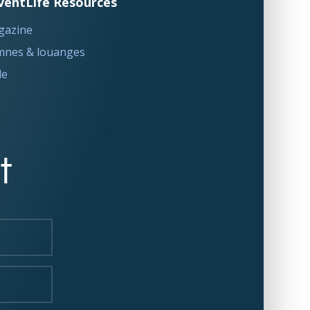
ventLife Resources
gazine
nes & louanges
le
t