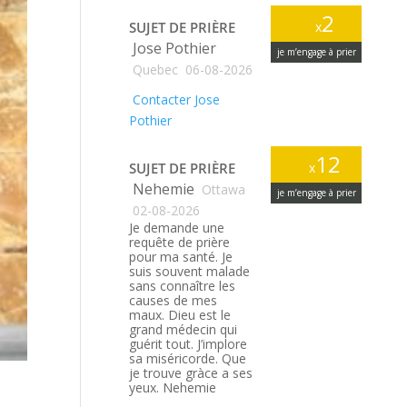
2
SUJET DE PRIÈRE
x
Jose Pothier
je m’engage à prier
Quebec
06-08-2026
Contacter Jose
Pothier
12
SUJET DE PRIÈRE
x
Nehemie
Ottawa
je m’engage à prier
02-08-2026
Je demande une
requête de prière
pour ma santé. Je
suis souvent malade
sans connaître les
causes de mes
maux. Dieu est le
grand médecin qui
guérit tout. J’implore
sa miséricorde. Que
je trouve gràce a ses
yeux. Nehemie