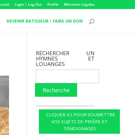
ccueil
Login | Log Out
Profile
Mentions Légales
DEVENIR BATISSEUR / FAIRE UN DON
RECHERCHER UN
HYMNES ET
LOUANGES
Recherche
CLIQUER ICI POUR SOUMETTRE
VOS SUJETS DE PRIÈRE ET
TÉMOIGNAGES