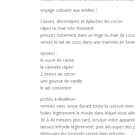
voyage culinaire aux antilles !
Cassez, décortiquez et épluchez les cocos.
râpez la chair très finement
pressez fortement dans un linge la chair de coco
versez le lait de coco dans une marmite en font
ajoutez :
le sucre de canne
la cannelle râpée
2 zestes de citron
une gousse de vanille
le lait concentré
portez à ébullition
remuez sans cesse durant toute la cuisson avec 
huilez légèrement le moule dans lequel vous allez
30 à 40 minutes plus tard, lorsque votre appareil
laissez refroidir légèrement, puis découpez des p
démoulez-les lorsqu’ils seront bien refroidis.