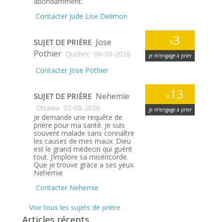
abondamment.
Contacter Jude Lise Delimon
3
Jose
SUJET DE PRIÈRE
x
Pothier
Quebec
06-08-2026
je m’engage à prier
Contacter Jose Pothier
13
Nehemie
SUJET DE PRIÈRE
x
Ottawa
02-08-2026
je m’engage à prier
Je demande une requête de
prière pour ma santé. Je suis
souvent malade sans connaître
les causes de mes maux. Dieu
est le grand médecin qui guérit
tout. J’implore sa miséricorde.
Que je trouve gràce a ses yeux.
Nehemie
Contacter Nehemie
Voir tous les sujets de prière
Articles récents