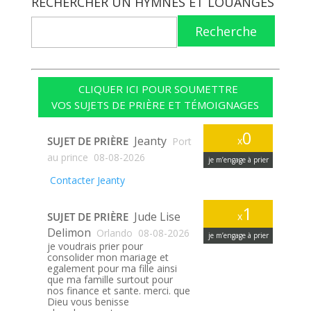
RECHERCHER UN HYMNES ET LOUANGES
Recherche
CLIQUER ICI POUR SOUMETTRE
VOS SUJETS DE PRIÈRE ET TÉMOIGNAGES
0
Jeanty
SUJET DE PRIÈRE
x
Port
au prince
08-08-2026
je m’engage à prier
Contacter Jeanty
1
Jude Lise
SUJET DE PRIÈRE
x
Delimon
Orlando
08-08-2026
je m’engage à prier
je voudrais prier pour
consolider mon mariage et
egalement pour ma fille ainsi
que ma famille surtout pour
nos finance et sante. merci. que
Dieu vous benisse