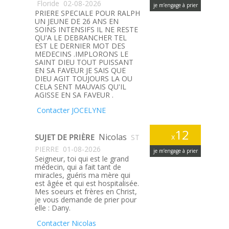
Floride
02-08-2026
je m’engage à prier
PRIERE SPECIALE POUR RALPH
UN JEUNE DE 26 ANS EN
SOINS INTENSIFS IL NE RESTE
QU'A LE DEBRANCHER TEL
EST LE DERNIER MOT DES
MEDECINS .IMPLORONS LE
SAINT DIEU TOUT PUISSANT
EN SA FAVEUR JE SAIS QUE
DIEU AGIT TOUJOURS LA OU
CELA SENT MAUVAIS QU'IL
AGISSE EN SA FAVEUR .
Contacter JOCELYNE
12
Nicolas
SUJET DE PRIÈRE
x
ST
PIERRE
01-08-2026
je m’engage à prier
Seigneur, toi qui est le grand
médecin, qui a fait tant de
miracles, guéris ma mère qui
est âgée et qui est hospitalisée.
Mes soeurs et frères en Christ,
je vous demande de prier pour
elle : Dany.
Contacter Nicolas