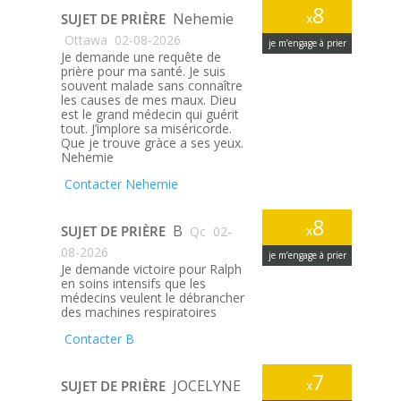
8
Nehemie
SUJET DE PRIÈRE
x
Ottawa
02-08-2026
je m’engage à prier
Je demande une requête de
prière pour ma santé. Je suis
souvent malade sans connaître
les causes de mes maux. Dieu
est le grand médecin qui guérit
tout. J’implore sa miséricorde.
Que je trouve gràce a ses yeux.
Nehemie
Contacter Nehemie
8
B
SUJET DE PRIÈRE
x
Qc
02-
08-2026
je m’engage à prier
Je demande victoire pour Ralph
en soins intensifs que les
médecins veulent le débrancher
des machines respiratoires
Contacter B
7
JOCELYNE
SUJET DE PRIÈRE
x