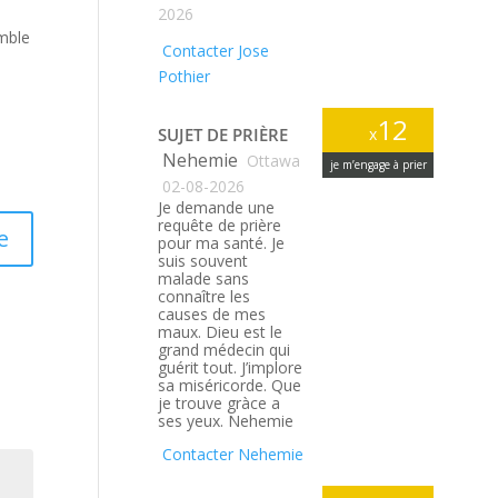
2026
emble
Contacter Jose
Pothier
12
SUJET DE PRIÈRE
x
Nehemie
Ottawa
je m’engage à prier
02-08-2026
Je demande une
requête de prière
e
pour ma santé. Je
suis souvent
malade sans
connaître les
causes de mes
maux. Dieu est le
grand médecin qui
guérit tout. J’implore
sa miséricorde. Que
je trouve gràce a
ses yeux. Nehemie
Contacter Nehemie