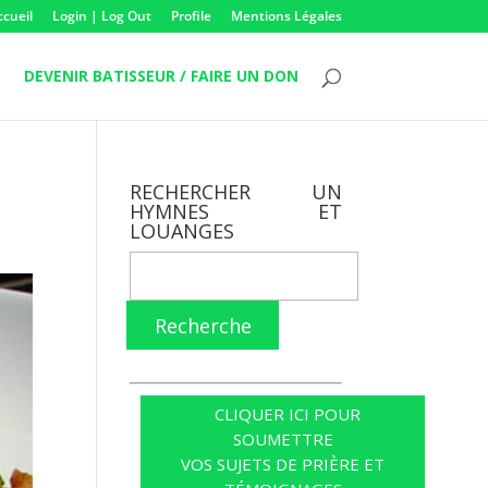
ccueil
Login | Log Out
Profile
Mentions Légales
DEVENIR BATISSEUR / FAIRE UN DON
RECHERCHER UN
HYMNES ET
LOUANGES
Recherche
CLIQUER ICI POUR
SOUMETTRE
VOS SUJETS DE PRIÈRE ET