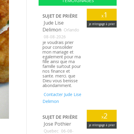
TÉMOIGNAGES
1
SUJET DE PRIÈRE
x
Jude Lise
je m’engage à prier
Delimon
Orlando
08-08-2026
je voudrais prier
pour consolider
mon mariage et
egalement pour ma
fille ainsi que ma
famille surtout pour
nos finance et
sante. merci. que
Dieu vous benisse
abondamment.
Contacter Jude Lise
Delimon
2
SUJET DE PRIÈRE
x
Jose Pothier
je m’engage à prier
Quebec
06-08-