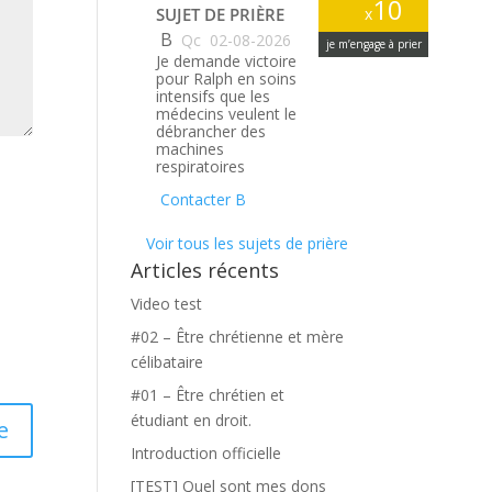
10
SUJET DE PRIÈRE
x
B
Qc
02-08-2026
je m’engage à prier
Je demande victoire
pour Ralph en soins
intensifs que les
médecins veulent le
débrancher des
machines
respiratoires
Contacter B
Voir tous les sujets de prière
Articles récents
Video test
#02 – Être chrétienne et mère
célibataire
#01 – Être chrétien et
étudiant en droit.
Introduction officielle
[TEST] Quel sont mes dons