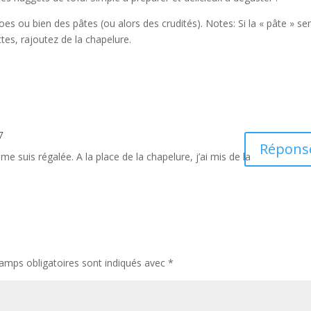
oes ou bien des pâtes (ou alors des crudités). Notes: Si la « pâte » s
tes, rajoutez de la chapelure.
7
Répons
e me suis régalée. A la place de la chapelure, j’ai mis de la
amps obligatoires sont indiqués avec
*