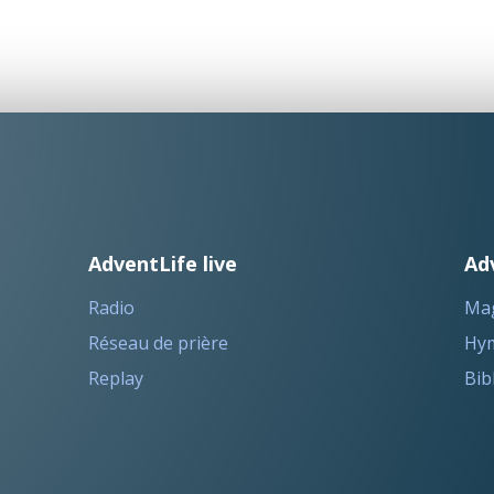
AdventLife live
Ad
Radio
Ma
Réseau de prière
Hym
Replay
Bib