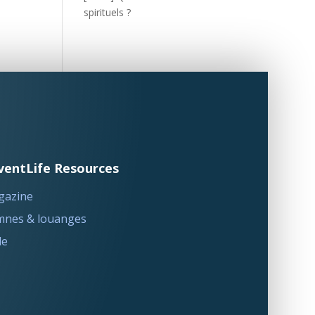
spirituels ?
ventLife Resources
gazine
nes & louanges
le