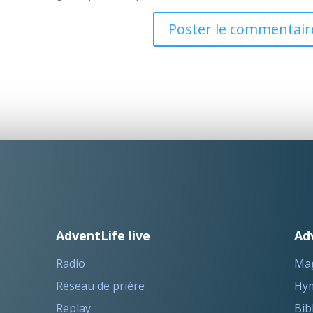
AdventLife live
Ad
Radio
Ma
Réseau de prière
Hym
Replay
Bib