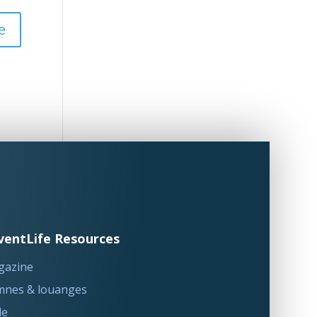
ventLife Resources
gazine
nes & louanges
le