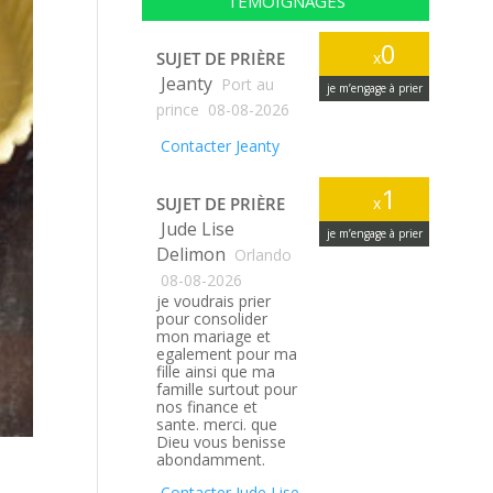
TÉMOIGNAGES
0
SUJET DE PRIÈRE
x
Jeanty
Port au
je m’engage à prier
prince
08-08-2026
Contacter Jeanty
1
SUJET DE PRIÈRE
x
Jude Lise
je m’engage à prier
Delimon
Orlando
08-08-2026
je voudrais prier
pour consolider
mon mariage et
egalement pour ma
fille ainsi que ma
famille surtout pour
nos finance et
sante. merci. que
Dieu vous benisse
abondamment.
Contacter Jude Lise