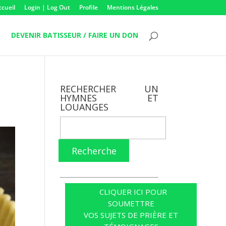
ccueil
Login | Log Out
Profile
Mentions Légales
DEVENIR BATISSEUR / FAIRE UN DON
RECHERCHER UN
HYMNES ET
LOUANGES
Recherche
CLIQUER ICI POUR
SOUMETTRE
VOS SUJETS DE PRIÈRE ET