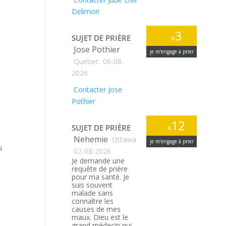
Delimon
3
SUJET DE PRIÈRE
x
Jose Pothier
je m’engage à prier
Quebec
06-08-
2026
Contacter Jose
Pothier
12
SUJET DE PRIÈRE
x
Nehemie
Ottawa
je m’engage à prier
u
02-08-2026
Je demande une
requête de prière
pour ma santé. Je
suis souvent
malade sans
connaître les
causes de mes
maux. Dieu est le
grand médecin qui