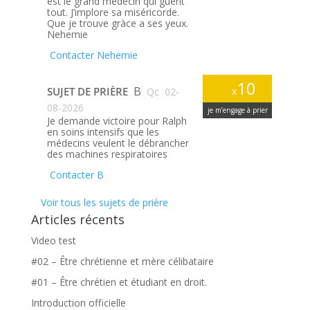
est le grand médecin qui guérit
tout. J’implore sa miséricorde.
Que je trouve gràce a ses yeux.
Nehemie
Contacter Nehemie
10
B
SUJET DE PRIÈRE
x
Qc
02-
08-2026
je m’engage à prier
Je demande victoire pour Ralph
en soins intensifs que les
médecins veulent le débrancher
des machines respiratoires
Contacter B
Voir tous les sujets de prière
Articles récents
Video test
#02 – Être chrétienne et mère célibataire
#01 – Être chrétien et étudiant en droit.
Introduction officielle