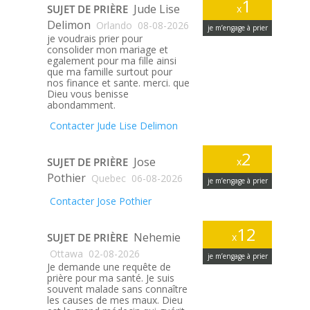
1
Jude Lise
SUJET DE PRIÈRE
x
Delimon
Orlando
08-08-2026
je m’engage à prier
je voudrais prier pour
consolider mon mariage et
egalement pour ma fille ainsi
que ma famille surtout pour
nos finance et sante. merci. que
Dieu vous benisse
abondamment.
Contacter Jude Lise Delimon
2
Jose
SUJET DE PRIÈRE
x
Pothier
Quebec
06-08-2026
je m’engage à prier
Contacter Jose Pothier
12
Nehemie
SUJET DE PRIÈRE
x
Ottawa
02-08-2026
je m’engage à prier
Je demande une requête de
prière pour ma santé. Je suis
souvent malade sans connaître
les causes de mes maux. Dieu