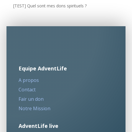
[TEST] Quel sont mes dons spirituels ?
Equipe AdventLife
A propos
Contact
Fair un don
Notre Mission
AdventLife live