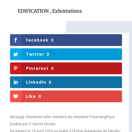
EDIFICATION
,
Exhortations
Facebook
0
Twitter
0
Pinterest
0
LinkedIn
0
Like
0
Message d’Andrew Fuller membre du ministère PreachingPlace
traduit par P. Karine Eloidin.
Enregistré le 16 Avril 2016 au matin à l’église Adventiste de Neuilly-