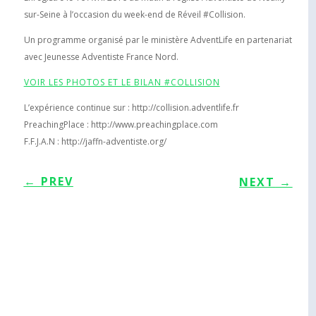
sur-Seine à l’occasion du week-end de Réveil #Collision.
Un programme organisé par le ministère AdventLife en partenariat
avec Jeunesse Adventiste France Nord.
VOIR LES PHOTOS ET LE BILAN #COLLISION
L’expérience continue sur : http://collision.adventlife.fr
PreachingPlace : http://www.preachingplace.com
F.F.J.A.N : http://jaffn-adventiste.org/
←
PREV
NEXT
→