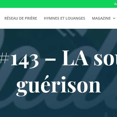
A
RÉSEAU DE PRIÈRE
HYMNES ET LOUANGES
MAGAZINE
143 – LA so
guérison