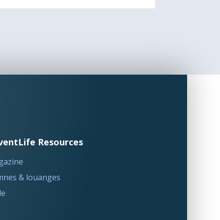
ventLife Resources
gazine
nes & louanges
le