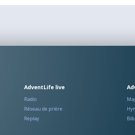
AdventLife live
Ad
Radio
Ma
Réseau de prière
Hym
Replay
Bib