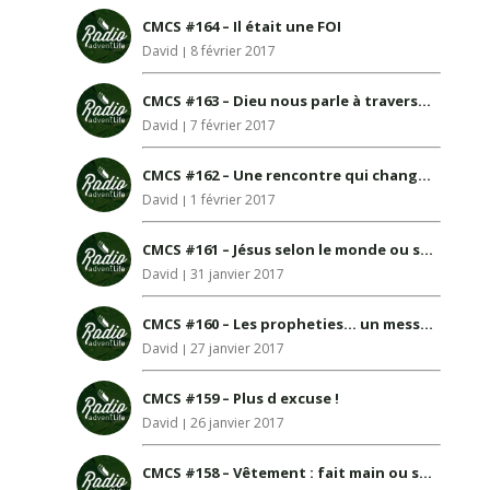
CMCS #164 – Il était une FOI
David
8 février 2017
CMCS #163 – Dieu nous parle à travers le climat
David
7 février 2017
CMCS #162 – Une rencontre qui change tout!
David
1 février 2017
CMCS #161 – Jésus selon le monde ou selon la bible?
David
31 janvier 2017
CMCS #160 – Les propheties… un message d espoir
David
27 janvier 2017
CMCS #159 – Plus d excuse !
David
26 janvier 2017
CMCS #158 – Vêtement : fait main ou sur mesure ?