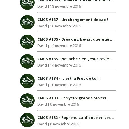
CMCS #138 – Le Secret de l amour du prochain
David
18 novembre 2016
CMCS #137 – Un changement de cap !
David
16 novembre 2016
CMCS #136 – Breaking News : quelque chose se trame dans le ciel!
David
14 novembre 2016
CMCS #135 – Ne lache rien! Jesus reviens !
David
14 novembre 2016
CMCS #134 – IL est la Pret de toi !
David
10 novembre 2016
CMCS #133 – Les yeux grands ouvert !
David
9 novembre 2016
CMCS #132 – Reprend confiance en ses promesses
David
8 novembre 2016