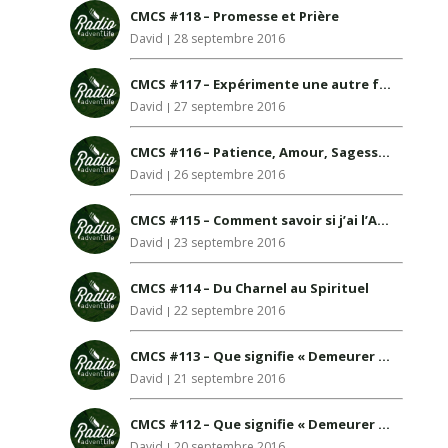
CMCS #118 – Promesse et Prière
David
28 septembre 2016
CMCS #117 – Expérimente une autre façon de vivre
David
27 septembre 2016
CMCS #116 – Patience, Amour, Sagesse…
David
26 septembre 2016
CMCS #115 – Comment savoir si j’ai l’Amour de Dieu en moi?
David
23 septembre 2016
CMCS #114 – Du Charnel au Spirituel
David
22 septembre 2016
CMCS #113 – Que signifie « Demeurer en Christ » ? Exemplaire
David
21 septembre 2016
CMCS #112 – Que signifie « Demeurer en Christ » ?
David
20 septembre 2016