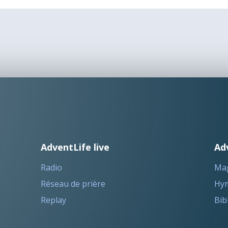
AdventLife live
Ad
Radio
Ma
Réseau de prière
Hym
Replay
Bib