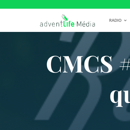
RADIO
CMCS #1
q