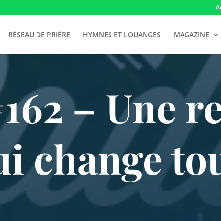
A
RÉSEAU DE PRIÈRE
HYMNES ET LOUANGES
MAGAZINE
62 – Une r
ui change tou