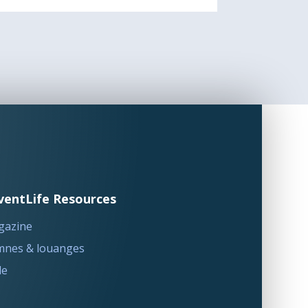
ventLife Resources
gazine
nes & louanges
le