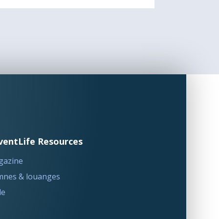
ventLife Resources
gazine
nes & louanges
le