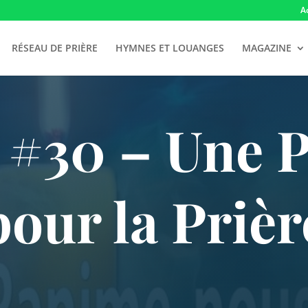
A
RÉSEAU DE PRIÈRE
HYMNES ET LOUANGES
MAGAZINE
#30 – Une P
pour la Prièr