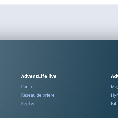
AdventLife live
Ad
Radio
Ma
Réseau de prière
Hym
Replay
Bib