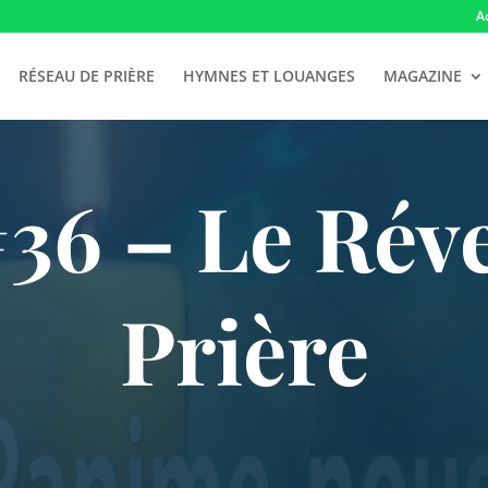
A
RÉSEAU DE PRIÈRE
HYMNES ET LOUANGES
MAGAZINE
6 – Le Révei
Prière