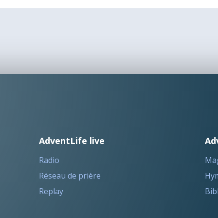
AdventLife live
Ad
Radio
Ma
Réseau de prière
Hym
Replay
Bib