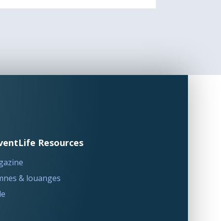
ventLife Resources
gazine
nes & louanges
le