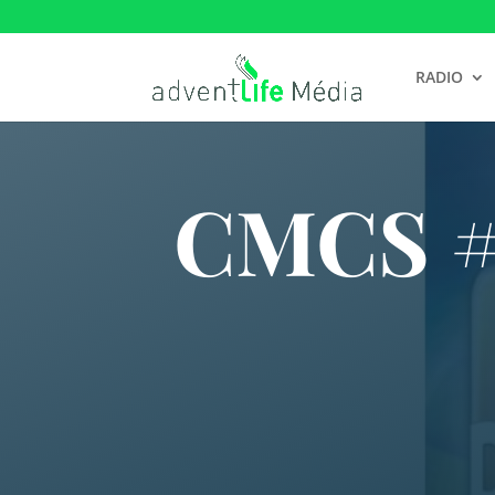
RADIO
CMCS #3