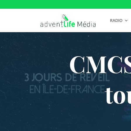
RADIO
CMCS 
to