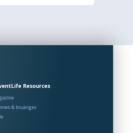
ventLife Resources
gazine
nes & louanges
le