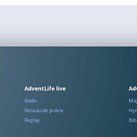
AdventLife live
Ad
Radio
Ma
Réseau de prière
Hym
Replay
Bib