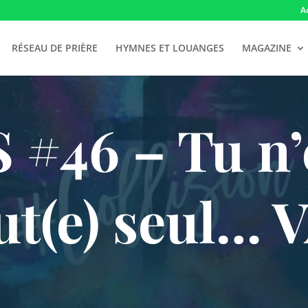
A
RÉSEAU DE PRIÈRE
HYMNES ET LOUANGES
MAGAZINE
#46 – Tu n’
ut(e) seul… V