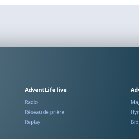
AdventLife live
Ad
Radio
Ma
Réseau de prière
Hym
Replay
Bib