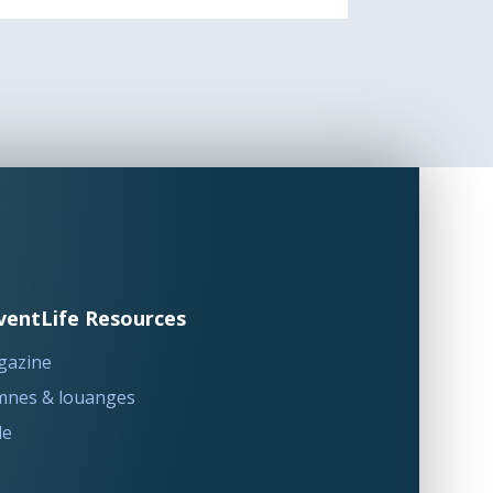
ventLife Resources
gazine
nes & louanges
le