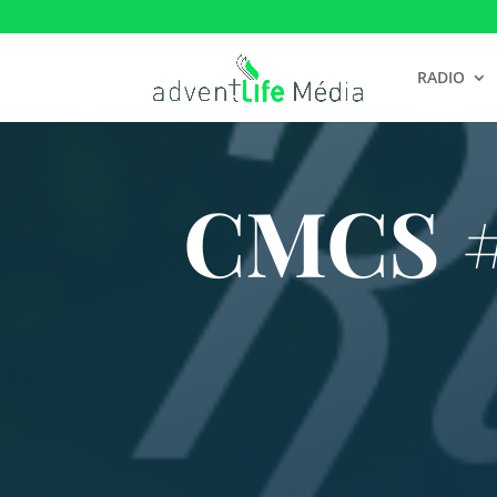
RADIO
CMCS #5