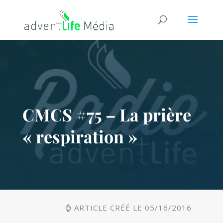
CMCS #75 – La prière
« respiration »
⌚ ARTICLE CRÉÉ LE 05/16/2016