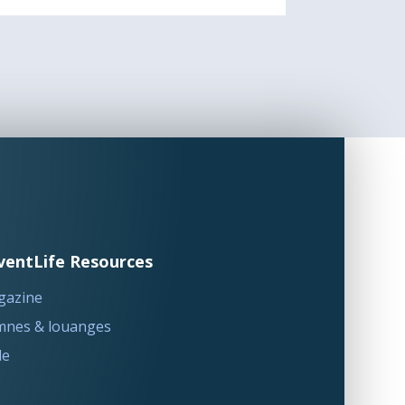
ventLife Resources
gazine
nes & louanges
le