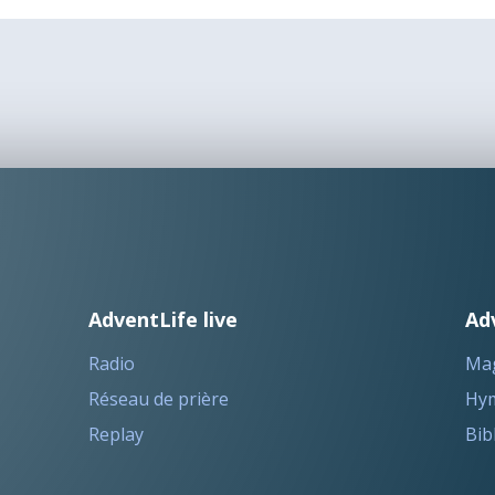
AdventLife live
Ad
Radio
Ma
Réseau de prière
Hym
Replay
Bib