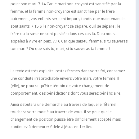
point son mari. 7.14 Car le mari non-croyant est sanctifié par la
femme, et la femme non-croyante est sanctifiée par le frère ;
autrement, vos enfants seraient impurs, tandis que maintenant ils
sont saints. 7.15 Si le non-croyant se sépare, qu’il se sépare ; le
frère ou la sœur ne sont pas liés dans ces cas-là. Dieu nous a
appelés à vivre en paix. 7.16 Car que sais-tu, femme, si tu sauveras
ton mari ? Ou que sais-tu, mari, si tu sauveras ta femme ?
Le texte est très explicite, restez fermes dans votre foi, conservez
une conduite irréprochable envers votre mari, votre femme. Il
(elle), ne pourra qu’être témoin de votre changement de
comportement, des bénédictions dont vous serez bénéficiaire.
Ainsi débutera une démarche au travers de laquelle l’Éternel
touchera votre moitié au travers de vous. Il se peut que le
changement de position puisse être difficilement accepté mais
continuez à demeurer fidèle à Jésus en 1er lieu.