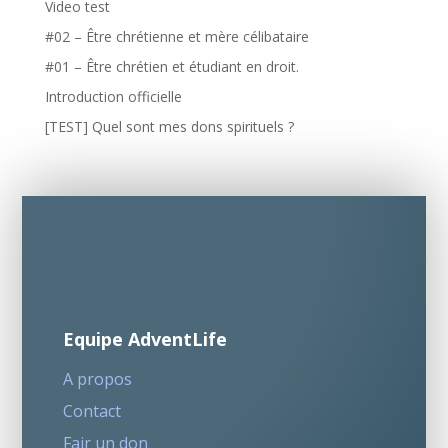
Video test
#02 – Être chrétienne et mère célibataire
#01 – Être chrétien et étudiant en droit.
Introduction officielle
[TEST] Quel sont mes dons spirituels ?
Equipe AdventLife
A propos
Contact
Fair un don