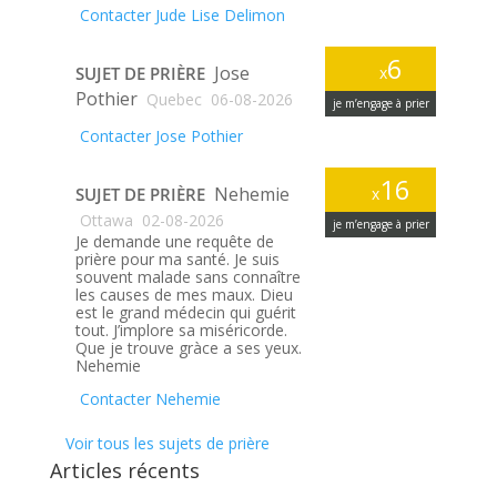
Contacter Jude Lise Delimon
6
Jose
SUJET DE PRIÈRE
x
Pothier
Quebec
06-08-2026
je m’engage à prier
Contacter Jose Pothier
16
Nehemie
SUJET DE PRIÈRE
x
Ottawa
02-08-2026
je m’engage à prier
Je demande une requête de
prière pour ma santé. Je suis
souvent malade sans connaître
les causes de mes maux. Dieu
est le grand médecin qui guérit
tout. J’implore sa miséricorde.
Que je trouve gràce a ses yeux.
Nehemie
Contacter Nehemie
Voir tous les sujets de prière
Articles récents