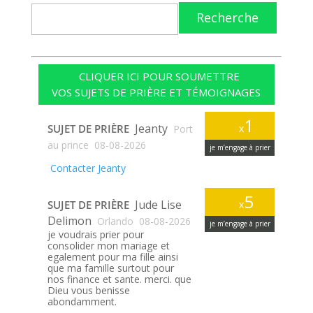
Recherche
CLIQUER ICI POUR SOUMETTRE
VOS SUJETS DE PRIÈRE ET TÉMOIGNAGES
1
Jeanty
SUJET DE PRIÈRE
x
Port
au prince
08-08-2026
je m’engage à prier
Contacter Jeanty
5
Jude Lise
SUJET DE PRIÈRE
x
Delimon
Orlando
08-08-2026
je m’engage à prier
je voudrais prier pour
consolider mon mariage et
egalement pour ma fille ainsi
que ma famille surtout pour
nos finance et sante. merci. que
Dieu vous benisse
abondamment.