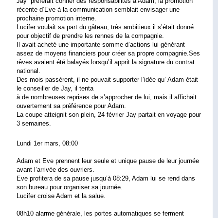
Jay  préférait confier des responsabilités à Adam, la promotion 
récente d’Eve à la communication 
semblait envisager une 
prochaine promotion interne.
Lucifer voulait sa part du gâteau, très ambitieux il s’était donné 
pour objectif de prendre les rennes de la compagnie.
Il avait acheté une importante somme d’actions lui générant 
assez de moyens financiers pour créer sa propre compagnie.
Ses 
rêves avaient été balayés lorsqu’il apprit la signature du contrat 
national.
Des mois passèrent, il ne pouvait supporter l’idée qu’ Adam était 
le conseiller de Jay, il tenta
à de nombreuses reprises de s’approcher de lui, mais il affichait 
ouvertement sa préférence pour Adam.
La coupe atteignit son plein, 24 février Jay partait en voyage pour 
3 semaines.
Lundi 1er mars, 08:00
Adam et Eve prennent leur seule et unique pause de leur journée 
avant l’arrivée des ouvriers.
Eve profitera de sa pause jusqu’à 08:29, Adam lui se rend dans 
son bureau pour organiser sa journée.
Lucifer croise Adam et la salue.
08h10 alarme générale, les portes automatiques se ferment