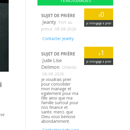
TÉMOIGNAGES
0
SUJET DE PRIÈRE
x
Jeanty
Port au
je m’engage à prier
prince
08-08-2026
Contacter Jeanty
1
SUJET DE PRIÈRE
x
Jude Lise
je m’engage à prier
Delimon
Orlando
08-08-2026
je voudrais prier
i
pour consolider
mon mariage et
egalement pour ma
fille ainsi que ma
famille surtout pour
nos finance et
sante. merci. que
 se
Dieu vous benisse
abondamment.
Contacter Jude Lise