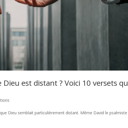
 Dieu est distant ? Voici 10 versets qu
tions
ue Dieu semblait particulièrement distant. Même David le psalmiste