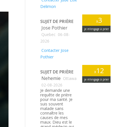
Delimon
3
SUJET DE PRIÈRE
x
Jose Pothier
je m’engage à prier
Quebec
06-08-
2026
Contacter Jose
Pothier
12
SUJET DE PRIÈRE
x
Nehemie
Ottawa
je m’engage à prier
02-08-2026
Je demande une
requête de prière
pour ma santé. Je
suis souvent
malade sans
connaître les
causes de mes
maux. Dieu est le
grand médecin qui