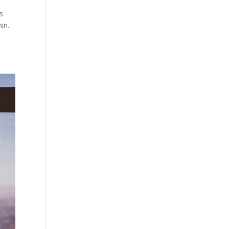
s
in.