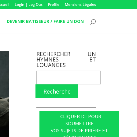
ccueil
Login | Log Out
Profile
Mentions Légales
DEVENIR BATISSEUR / FAIRE UN DON
RECHERCHER UN
HYMNES ET
LOUANGES
Recherche
CLIQUER ICI POUR
SOUMETTRE
VOS SUJETS DE PRIÈRE ET