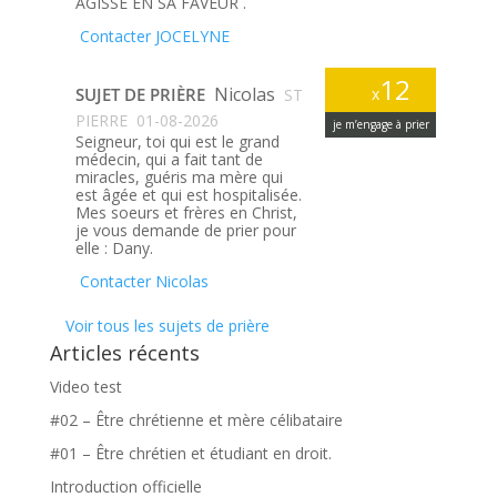
AGISSE EN SA FAVEUR .
Contacter JOCELYNE
12
Nicolas
SUJET DE PRIÈRE
x
ST
PIERRE
01-08-2026
je m’engage à prier
Seigneur, toi qui est le grand
médecin, qui a fait tant de
miracles, guéris ma mère qui
est âgée et qui est hospitalisée.
Mes soeurs et frères en Christ,
je vous demande de prier pour
elle : Dany.
Contacter Nicolas
Voir tous les sujets de prière
Articles récents
Video test
#02 – Être chrétienne et mère célibataire
#01 – Être chrétien et étudiant en droit.
Introduction officielle