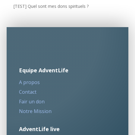
[TEST] Quel sont mes dons spirituels ?
Equipe AdventLife
A propos
Contact
Fair un don
Notre Mission
AdventLife live