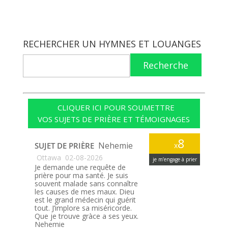
RECHERCHER UN HYMNES ET LOUANGES
Recherche
CLIQUER ICI POUR SOUMETTRE
VOS SUJETS DE PRIÈRE ET TÉMOIGNAGES
8
Nehemie
SUJET DE PRIÈRE
x
Ottawa
02-08-2026
je m’engage à prier
Je demande une requête de
prière pour ma santé. Je suis
souvent malade sans connaître
les causes de mes maux. Dieu
est le grand médecin qui guérit
tout. J’implore sa miséricorde.
Que je trouve gràce a ses yeux.
Nehemie