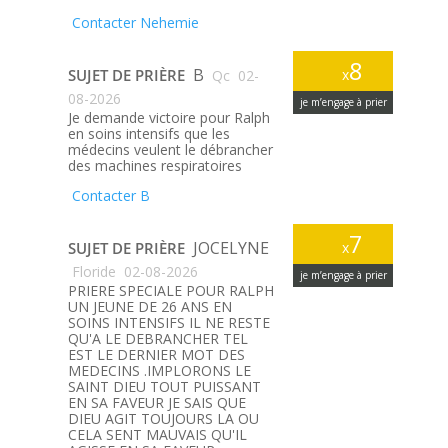
Contacter Nehemie
8
B
SUJET DE PRIÈRE
x
Qc
02-
08-2026
je m’engage à prier
Je demande victoire pour Ralph
en soins intensifs que les
médecins veulent le débrancher
des machines respiratoires
Contacter B
7
JOCELYNE
SUJET DE PRIÈRE
x
Floride
02-08-2026
je m’engage à prier
PRIERE SPECIALE POUR RALPH
UN JEUNE DE 26 ANS EN
SOINS INTENSIFS IL NE RESTE
QU'A LE DEBRANCHER TEL
EST LE DERNIER MOT DES
MEDECINS .IMPLORONS LE
SAINT DIEU TOUT PUISSANT
EN SA FAVEUR JE SAIS QUE
DIEU AGIT TOUJOURS LA OU
CELA SENT MAUVAIS QU'IL