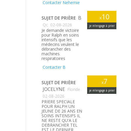
Contacter Nehemie
10
B
SUJET DE PRIÈRE
x
Qc
02-08-2026
je m’engage à prier
Je demande victoire
pour Ralph en soins
intensifs que les
médecins veulent le
débrancher des
machines
respiratoires
Contacter B
7
SUJET DE PRIÈRE
x
JOCELYNE
Floride
je m’engage à prier
02-08-2026
PRIERE SPECIALE
POUR RALPH UN
JEUNE DE 26 ANS EN
SOINS INTENSIFS IL
NE RESTE QU'A LE
DEBRANCHER TEL
EST LE DERNIER