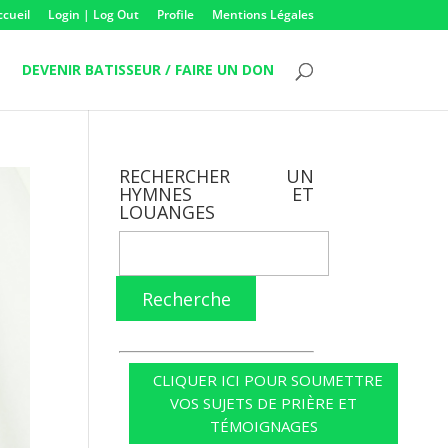
ccueil
Login | Log Out
Profile
Mentions Légales
DEVENIR BATISSEUR / FAIRE UN DON
RECHERCHER UN
HYMNES ET
LOUANGES
Recherche
CLIQUER ICI POUR SOUMETTRE
VOS SUJETS DE PRIÈRE ET
TÉMOIGNAGES