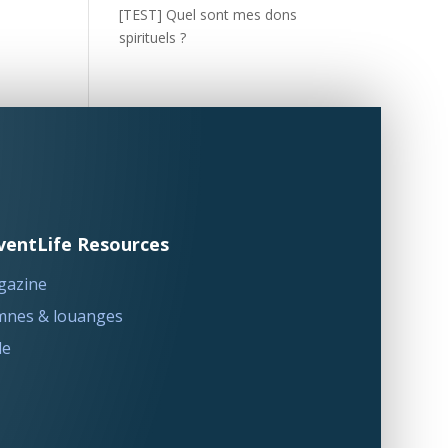
[TEST] Quel sont mes dons
spirituels ?
ventLife Resources
gazine
nes & louanges
le