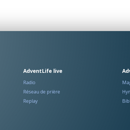
AdventLife live
Ad
Radio
Ma
Réseau de prière
Hym
Replay
Bib