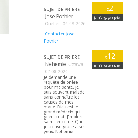
2
SUJET DE PRIÈRE
x
Jose Pothier
je m’engage à prier
Quebec
06-08-2026
Contacter Jose
Pothier
12
SUJET DE PRIÈRE
x
Nehemie
Ottawa
je m’engage à prier
02-08-2026
Je demande une
requête de prière
pour ma santé. Je
suis souvent malade
sans connaître les
causes de mes
maux. Dieu est le
grand médecin qui
guérit tout. J’implore
sa miséricorde. Que
je trouve gràce a ses
yeux. Nehemie