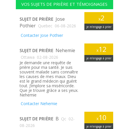
VOS SUJETS DE PRIÈRE ET TÉMOIGNAGES
2
Jose
SUJET DE PRIÈRE
x
Pothier
Quebec
06-08-2026
je m’engage à prier
Contacter Jose Pothier
12
Nehemie
SUJET DE PRIÈRE
x
Ottawa
02-08-2026
je m’engage à prier
Je demande une requête de
prière pour ma santé. Je suis
souvent malade sans connaître
les causes de mes maux. Dieu
est le grand médecin qui guérit
tout. J’implore sa miséricorde.
Que je trouve gràce a ses yeux.
Nehemie
Contacter Nehemie
10
B
SUJET DE PRIÈRE
x
Qc
02-
08-2026
je m’engage à prier