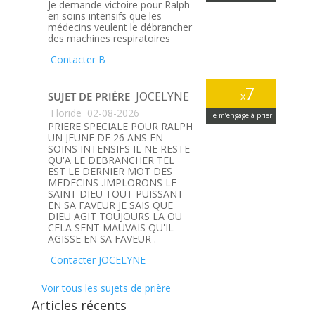
Je demande victoire pour Ralph
en soins intensifs que les
médecins veulent le débrancher
des machines respiratoires
Contacter B
7
JOCELYNE
SUJET DE PRIÈRE
x
Floride
02-08-2026
je m’engage à prier
PRIERE SPECIALE POUR RALPH
UN JEUNE DE 26 ANS EN
SOINS INTENSIFS IL NE RESTE
QU'A LE DEBRANCHER TEL
EST LE DERNIER MOT DES
MEDECINS .IMPLORONS LE
SAINT DIEU TOUT PUISSANT
EN SA FAVEUR JE SAIS QUE
DIEU AGIT TOUJOURS LA OU
CELA SENT MAUVAIS QU'IL
AGISSE EN SA FAVEUR .
Contacter JOCELYNE
Voir tous les sujets de prière
Articles récents