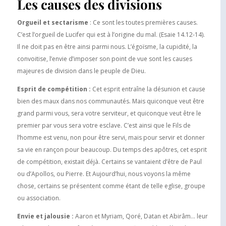
Les causes des divisions
Orgueil et sectarisme
: Ce sont les toutes premières causes.
C’est l’orgueil de Lucifer qui est à l’origine du mal. (Esaie 14.12-14).
Il ne doit pas en être ainsi parmi nous. L’égoïsme, la cupidité, la
convoitise, l’envie d’imposer son point de vue sont les causes
majeures de division dans le peuple de Dieu.
Esprit de compétition :
Cet esprit entraîne la désunion et cause
bien des maux dans nos communautés. Mais quiconque veut être
grand parmi vous, sera votre serviteur, et quiconque veut être le
premier par vous sera votre esclave. C’est ainsi que le Fils de
l’homme est venu, non pour être servi, mais pour servir et donner
sa vie en rançon pour beaucoup. Du temps des apôtres, cet esprit
de compétition, existait déjà. Certains se vantaient d’être de Paul
ou d’Apollos, ou Pierre. Et Aujourd’hui, nous voyons la même
chose, certains se présentent comme étant de telle eglise, groupe
ou association.
Envie et jalousie :
Aaron et Myriam, Qoré, Datan et Abirâm… leur