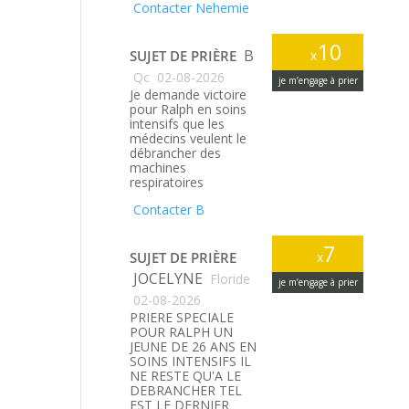
Contacter Nehemie
10
B
SUJET DE PRIÈRE
x
Qc
02-08-2026
je m’engage à prier
Je demande victoire
pour Ralph en soins
intensifs que les
médecins veulent le
débrancher des
machines
respiratoires
Contacter B
7
SUJET DE PRIÈRE
x
JOCELYNE
Floride
je m’engage à prier
02-08-2026
PRIERE SPECIALE
POUR RALPH UN
JEUNE DE 26 ANS EN
SOINS INTENSIFS IL
NE RESTE QU'A LE
DEBRANCHER TEL
EST LE DERNIER