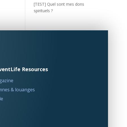
[TEST] Quel sont mes dons
spirituels ?
ventLife Resources
gazine
nes & louanges
le