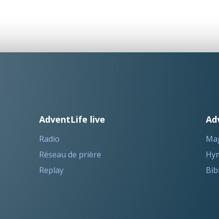
AdventLife live
Ad
Radio
Ma
Réseau de prière
Hym
Replay
Bib