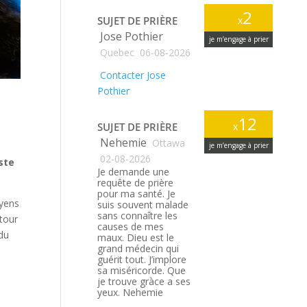
2
SUJET DE PRIÈRE
x
Jose Pothier
je m’engage à prier
Quebec
06-08-2026
Contacter Jose
Pothier
12
SUJET DE PRIÈRE
x
Nehemie
Ottawa
je m’engage à prier
02-08-2026
iste
Je demande une
requête de prière
pour ma santé. Je
oyens
suis souvent malade
sans connaître les
etour
causes de mes
 du
maux. Dieu est le
grand médecin qui
guérit tout. J’implore
sa miséricorde. Que
je trouve gràce a ses
yeux. Nehemie