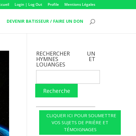
ccueil
Login | Log Out
Profile
Mentions Légales
DEVENIR BATISSEUR / FAIRE UN DON
RECHERCHER UN
HYMNES ET
LOUANGES
Recherche
CLIQUER ICI POUR SOUMETTRE
VOS SUJETS DE PRIÈRE ET
TÉMOIGNAGES