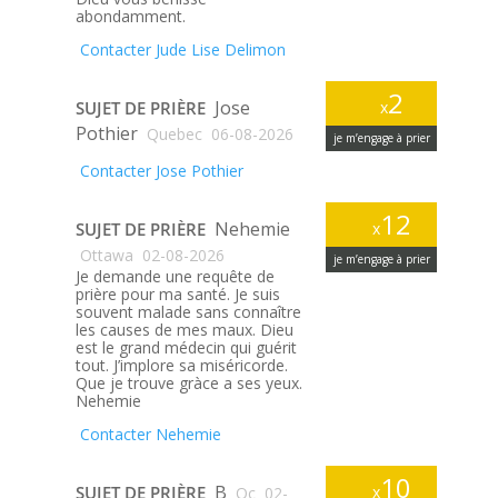
abondamment.
Contacter Jude Lise Delimon
2
Jose
SUJET DE PRIÈRE
x
Pothier
Quebec
06-08-2026
je m’engage à prier
Contacter Jose Pothier
12
Nehemie
SUJET DE PRIÈRE
x
Ottawa
02-08-2026
je m’engage à prier
Je demande une requête de
prière pour ma santé. Je suis
souvent malade sans connaître
les causes de mes maux. Dieu
est le grand médecin qui guérit
tout. J’implore sa miséricorde.
Que je trouve gràce a ses yeux.
Nehemie
Contacter Nehemie
10
B
SUJET DE PRIÈRE
x
Qc
02-