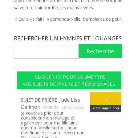
approchèrent, les armes à la main. La femme sortit de
sa voiture l’ air horrifié, les mains levées.
» Qu’ ai-je fait? » demanda-t-elle, tremblante de peur.
RECHERCHER UN HYMNES ET LOUANGES
Recherche
CLIQUER ICI POUR SOUMETTRE
VOS SUJETS DE PRIÈRE ET TÉMOIGNAGES
1
Jude Lise
SUJET DE PRIÈRE
x
Delimon
Orlando
08-08-2026
je m’engage à prier
je voudrais prier pour
consolider mon mariage et
egalement pour ma fille ainsi
que ma famille surtout pour
nos finance et sante. merci. que
Dieu vous benisse