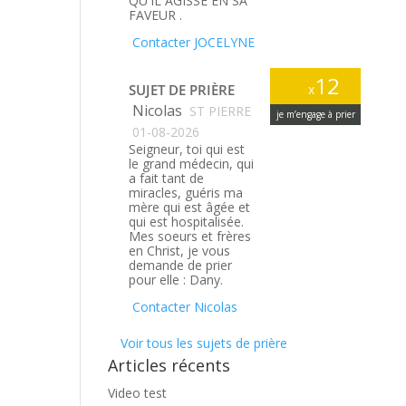
QU'IL AGISSE EN SA
FAVEUR .
Contacter JOCELYNE
12
SUJET DE PRIÈRE
x
Nicolas
ST PIERRE
je m’engage à prier
01-08-2026
Seigneur, toi qui est
le grand médecin, qui
a fait tant de
miracles, guéris ma
mère qui est âgée et
qui est hospitalisée.
Mes soeurs et frères
en Christ, je vous
demande de prier
pour elle : Dany.
Contacter Nicolas
Voir tous les sujets de prière
Articles récents
Video test