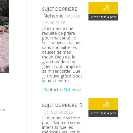
8
SUJET DE PRIÈRE
x
Nehemie
Ottawa
je m’engage à prier
02-08-2026
Je demande une
requête de prière
pour ma santé. Je
suis souvent malade
sans connaître les
causes de mes
maux. Dieu est le
grand médecin qui
guérit tout. J’implore
sa miséricorde. Que
je trouve gràce a ses
yeux. Nehemie
Contacter Nehemie
8
B
SUJET DE PRIÈRE
x
ers
Qc
02-08-2026
je m’engage à prier
.
Je demande victoire
pour Ralph en soins
intensifs que les
médecins veulent le