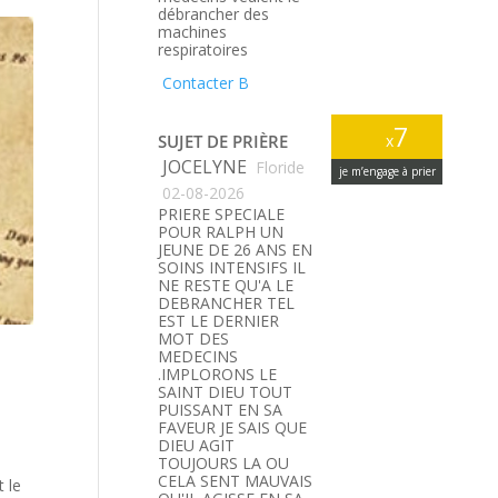
débrancher des
machines
respiratoires
Contacter B
7
SUJET DE PRIÈRE
x
JOCELYNE
Floride
je m’engage à prier
02-08-2026
PRIERE SPECIALE
POUR RALPH UN
JEUNE DE 26 ANS EN
SOINS INTENSIFS IL
NE RESTE QU'A LE
DEBRANCHER TEL
EST LE DERNIER
MOT DES
MEDECINS
.IMPLORONS LE
SAINT DIEU TOUT
PUISSANT EN SA
FAVEUR JE SAIS QUE
DIEU AGIT
TOUJOURS LA OU
CELA SENT MAUVAIS
 le