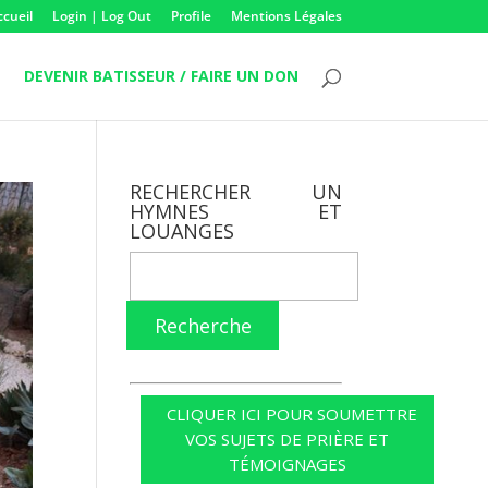
ccueil
Login | Log Out
Profile
Mentions Légales
DEVENIR BATISSEUR / FAIRE UN DON
RECHERCHER UN
HYMNES ET
LOUANGES
Recherche
CLIQUER ICI POUR SOUMETTRE
VOS SUJETS DE PRIÈRE ET
TÉMOIGNAGES