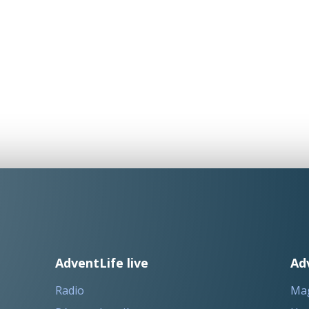
AdventLife live
Ad
Radio
Ma