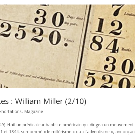
s : William Miller (2/10)
xhortations
,
Magazine
849) était un prédicateur baptiste américain qui dirigea un mouvement
31 et 1844, surnommé « le millérisme » ou « l’adventisme », annonçant