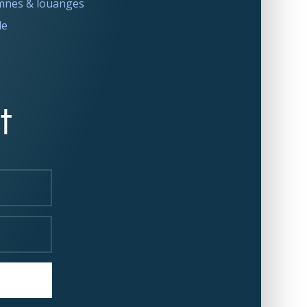
nes & louanges
le
t