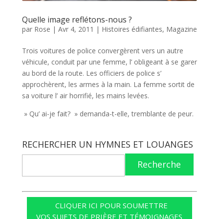
Quelle image reflétons-nous ?
par
Rose
|
Avr 4, 2011
|
Histoires édifiantes
,
Magazine
Trois voitures de police convergèrent vers un autre
véhicule, conduit par une femme, l’ obligeant à se garer
au bord de la route. Les officiers de police s’
approchèrent, les armes à la main. La femme sortit de
sa voiture l’ air horrifié, les mains levées.
» Qu’ ai-je fait? » demanda-t-elle, tremblante de peur.
RECHERCHER UN HYMNES ET LOUANGES
Recherche
CLIQUER ICI POUR SOUMETTRE
VOS SUJETS DE PRIÈRE ET TÉMOIGNAGES