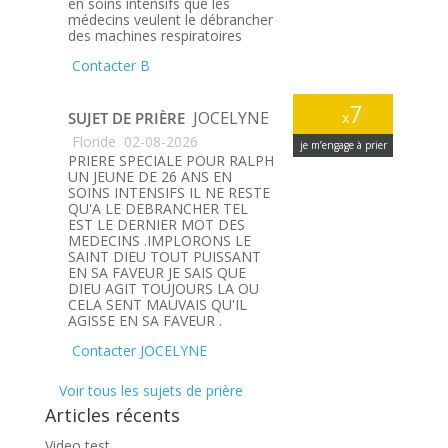
en soins intensifs que les
médecins veulent le débrancher
des machines respiratoires
Contacter B
7
JOCELYNE
SUJET DE PRIÈRE
x
Floride
02-08-2026
je m’engage à prier
PRIERE SPECIALE POUR RALPH
UN JEUNE DE 26 ANS EN
SOINS INTENSIFS IL NE RESTE
QU'A LE DEBRANCHER TEL
EST LE DERNIER MOT DES
MEDECINS .IMPLORONS LE
SAINT DIEU TOUT PUISSANT
EN SA FAVEUR JE SAIS QUE
DIEU AGIT TOUJOURS LA OU
CELA SENT MAUVAIS QU'IL
AGISSE EN SA FAVEUR .
Contacter JOCELYNE
Voir tous les sujets de prière
Articles récents
Video test