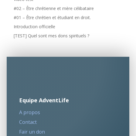
#02 – Être chrétienne et mère célibataire
#01 – Être chrétien et étudiant en droit.
Introduction officielle
[TEST] Quel sont mes dons spirituels ?
Equipe AdventLife
A propos
Contact
Fair un don