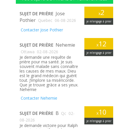
2
Jose
SUJET DE PRIÈRE
x
Pothier
Quebec
06-08-2026
je m’engage à prier
Contacter Jose Pothier
12
Nehemie
SUJET DE PRIÈRE
x
Ottawa
02-08-2026
je m’engage à prier
Je demande une requête de
prière pour ma santé. Je suis
souvent malade sans connaître
les causes de mes maux. Dieu
est le grand médecin qui guérit
tout. J’implore sa miséricorde.
Que je trouve gràce a ses yeux.
Nehemie
Contacter Nehemie
10
B
SUJET DE PRIÈRE
x
Qc
02-
08-2026
je m’engage à prier
Je demande victoire pour Ralph