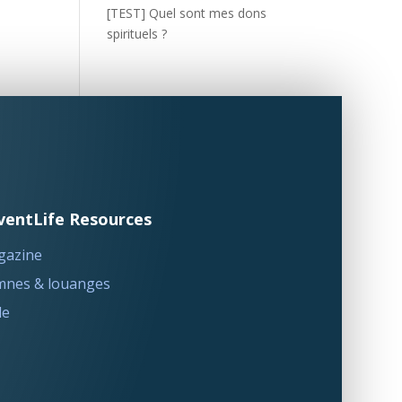
[TEST] Quel sont mes dons
spirituels ?
ventLife Resources
gazine
nes & louanges
le