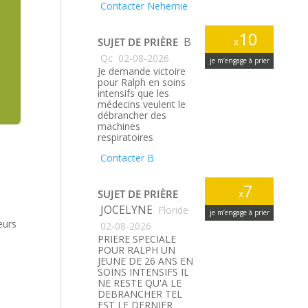
Contacter Nehemie
10
B
SUJET DE PRIÈRE
x
Qc
02-08-2026
je m’engage à prier
Je demande victoire
pour Ralph en soins
intensifs que les
médecins veulent le
débrancher des
machines
respiratoires
Contacter B
7
SUJET DE PRIÈRE
x
JOCELYNE
Floride
je m’engage à prier
eurs
02-08-2026
PRIERE SPECIALE
POUR RALPH UN
JEUNE DE 26 ANS EN
SOINS INTENSIFS IL
NE RESTE QU'A LE
DEBRANCHER TEL
EST LE DERNIER