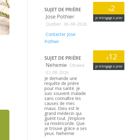
2
SUJET DE PRIÈRE
x
Jose Pothier
je m’engage à prier
Quebec
06-08-2026
Contacter Jose
Pothier
12
SUJET DE PRIÈRE
x
Nehemie
Ottawa
je m’engage à prier
02-08-2026
Je demande une
requête de prière
pour ma santé. Je
suis souvent malade
sans connaître les
causes de mes
maux. Dieu est le
grand médecin qui
guérit tout. J’implore
sa miséricorde. Que
je trouve gràce a ses
yeux. Nehemie