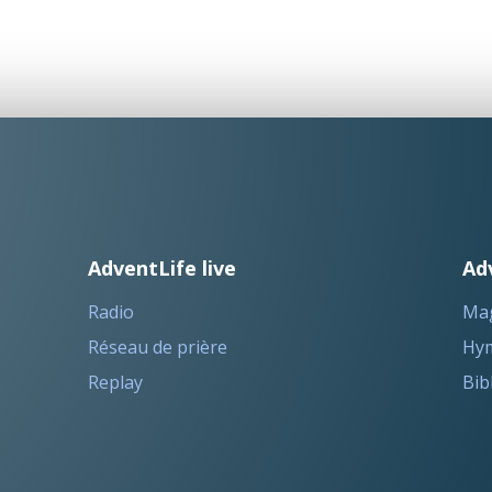
AdventLife live
Ad
Radio
Ma
Réseau de prière
Hym
Replay
Bib