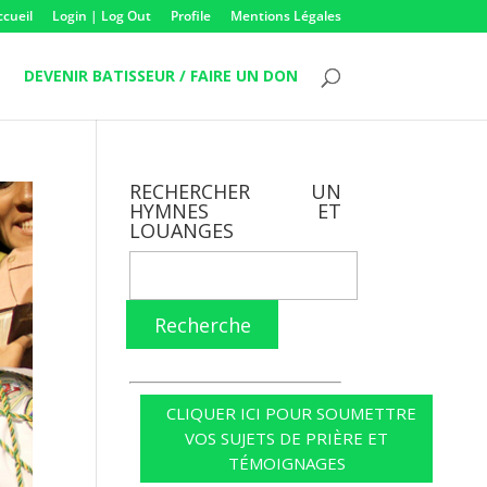
ccueil
Login | Log Out
Profile
Mentions Légales
DEVENIR BATISSEUR / FAIRE UN DON
RECHERCHER UN
HYMNES ET
LOUANGES
Recherche
CLIQUER ICI POUR SOUMETTRE
VOS SUJETS DE PRIÈRE ET
TÉMOIGNAGES