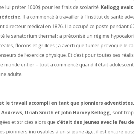
e lui prêter 1000$ pour les frais de scolarité.
Kellogg avait 
 médecine
. Il a commencé à travailler à l’Institut de santé ad
 directeur médical en 1876. Il a occupé ce poste pendant 67 a
té le sanatorium thermal ; a préconisé un régime hypocalori
réales, flocons et grillées ; a averti que fumer provoque le 
seurs de l’exercice physique. Et c’est pour toutes ses réalisa
e monde entier – tout a commencé quand il était adolescent 
une adulte.
 et le travail accompli en tant que pionniers adventiste
 Andrews, Uriah Smith et John Harvey Kellogg,
sont trop
es et strictes alors que
c’était des jeunes avec le feu de
s pionniers incroyables à un si jeune âge, il est encore poss