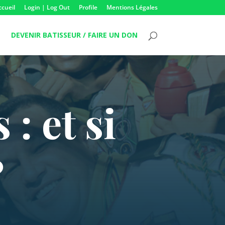
ccueil
Login | Log Out
Profile
Mentions Légales
DEVENIR BATISSEUR / FAIRE UN DON
: et si
?