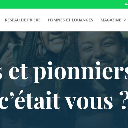
A
RÉSEAU DE PRIÈRE
HYMNES ET LOUANGES
MAGAZINE
 et pionniers 
c’était vous 