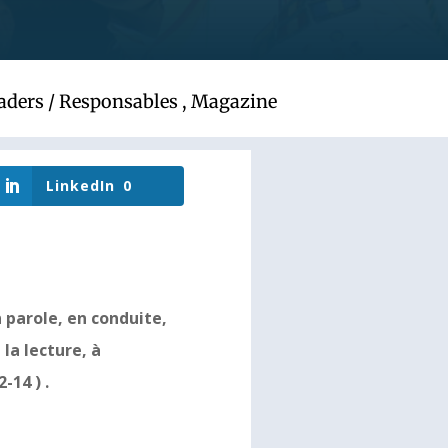
aders / Responsables
,
Magazine
LinkedIn
0
 parole, en conduite,
 la lecture, à
-14 ) .