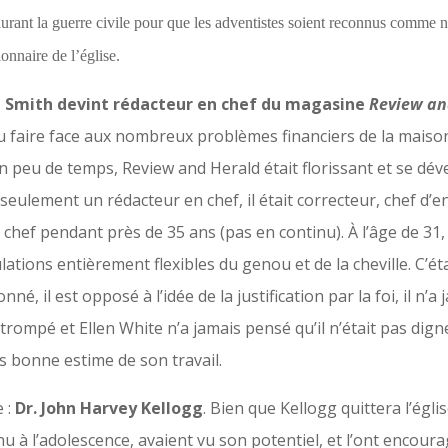
 durant la guerre civile pour que les adventistes soient reconnus comme n
onnaire de l’église.
ah Smith devint rédacteur en chef du magasine
Review an
 du faire face aux nombreux problèmes financiers de la maison
n peu de temps, Review and Herald était florissant et se dév
s seulement un rédacteur en chef, il était correcteur, chef d’e
 chef pendant près de 35 ans (pas en continu). À l’âge de 31,
iculations entièrement flexibles du genou et de la cheville. C
 il est opposé à l’idée de la justification par la foi, il n’a ja
trompé et Ellen White n’a jamais pensé qu’il n’était pas digne
ès bonne estime de son travail.
 :
Dr. John Harvey Kellogg
. Bien que Kellogg quittera l’égli
nu à l’adolescence, avaient vu son potentiel, et l’ont encoura