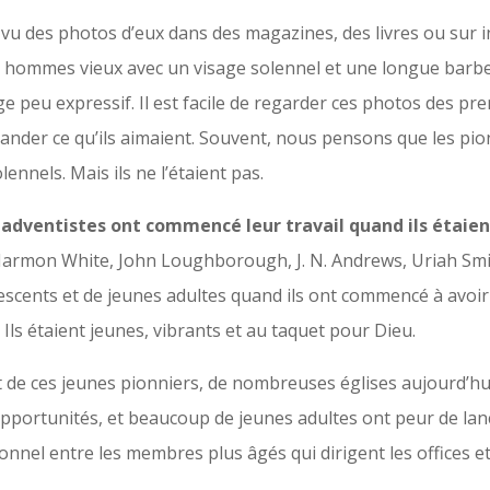
vu des photos d’eux dans des magazines, des livres ou sur i
s hommes vieux avec un visage solennel et une longue barbe
ge peu expressif. Il est facile de regarder ces photos des pr
mander ce qu’ils aimaient. Souvent, nous pensons que les pi
lennels. Mais ils ne l’étaient pas.
adventistes ont commencé leur travail quand ils étaie
armon White, John Loughborough, J. N. Andrews, Uriah Smi
escents et de jeunes adultes quand ils ont commencé à avoir 
 Ils étaient jeunes, vibrants et au taquet pour Dieu.
t de ces jeunes pionniers, de nombreuses églises aujourd’h
pportunités, et beaucoup de jeunes adultes ont peur de lan
onnel entre les membres plus âgés qui dirigent les offices 