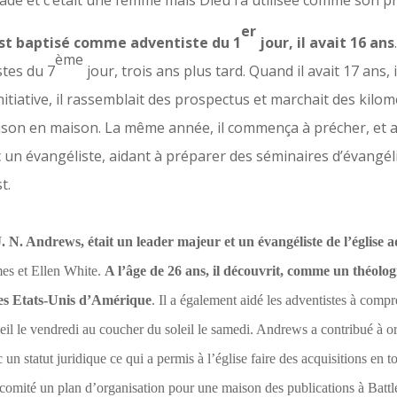
alade et c’était une femme mais Dieu l’a utilisée comme son p
er
st baptisé comme adventiste du 1
jour, il avait 16 ans
ème
tes du 7
jour, trois ans plus tard. Quand il avait 17 ans, 
nitiative, il rassemblait des prospectus et marchait des kilom
maison en maison. La même année, il commença à précher, et 
vec un évangéliste, aidant à préparer des séminaires d’évangé
t.
N. Andrews, était un leader majeur et un évangéliste de l’église a
mes et Ellen White.
A l’âge de 26 ans, il découvrit, comme un théolog
les Etats-Unis d’Amérique
. Il a également aidé les adventistes à compr
l le vendredi au coucher du soleil le samedi. Andrews a contribué à org
 statut juridique ce qui a permis à l’église faire des acquisitions en tou
omité un plan d’organisation pour une maison des publications à Battl