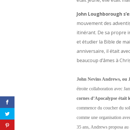
était jeune, elle était m
John Loughborough s’e
mouvement des adventis
itinérant. De sa propre i
et étudier la Bible de 
anniversaire, il était a
beaucoup d’âmes à Chris
John Nevins Andrews, ou J. 
étroite collaboration avec Ja
cornes d’Apocalypse était 
commence du coucher du solei
comme une organisation avec un
35 ans, Andrews proposa au c