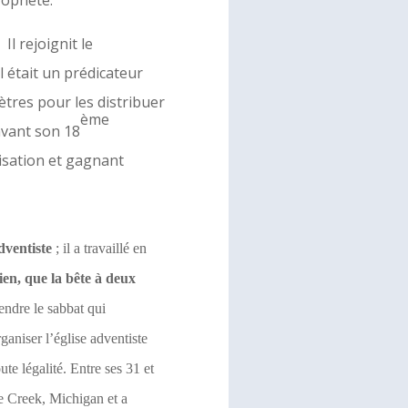
rophète.
. Il rejoignit le
il était un prédicateur
ètres pour les distribuer
ème
avant son 18
lisation et gagnant
dventiste
; il a travaillé en
ien, que la bête à deux
endre le sabbat qui
aniser l’église adventiste
te légalité. Entre ses 31 et
e Creek, Michigan et a