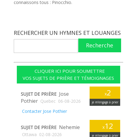
connaissons tous : Pinocchio.
RECHERCHER UN HYMNES ET LOUANGES
Recherche
CLIQUER ICI POUR SOUMETTRE
VOS SUJETS DE PRIÈRE ET TÉMOIGNAGES
2
Jose
SUJET DE PRIÈRE
x
Pothier
Quebec
06-08-2026
je m’engage à prier
Contacter Jose Pothier
12
Nehemie
SUJET DE PRIÈRE
x
Ottawa
02-08-2026
je m’engage à prier