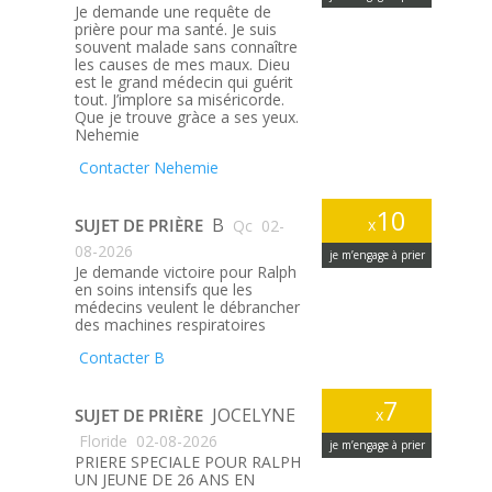
Je demande une requête de
prière pour ma santé. Je suis
souvent malade sans connaître
les causes de mes maux. Dieu
est le grand médecin qui guérit
tout. J’implore sa miséricorde.
Que je trouve gràce a ses yeux.
Nehemie
Contacter Nehemie
10
B
SUJET DE PRIÈRE
x
Qc
02-
08-2026
je m’engage à prier
Je demande victoire pour Ralph
en soins intensifs que les
médecins veulent le débrancher
des machines respiratoires
Contacter B
7
JOCELYNE
SUJET DE PRIÈRE
x
Floride
02-08-2026
je m’engage à prier
PRIERE SPECIALE POUR RALPH
UN JEUNE DE 26 ANS EN