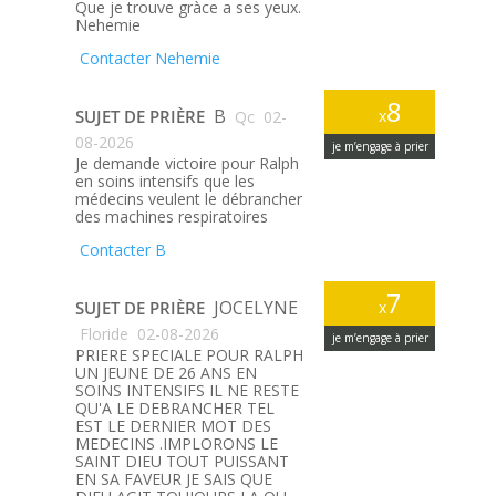
Que je trouve gràce a ses yeux.
Nehemie
Contacter Nehemie
8
B
SUJET DE PRIÈRE
x
Qc
02-
08-2026
je m’engage à prier
Je demande victoire pour Ralph
en soins intensifs que les
médecins veulent le débrancher
des machines respiratoires
Contacter B
7
JOCELYNE
SUJET DE PRIÈRE
x
Floride
02-08-2026
je m’engage à prier
PRIERE SPECIALE POUR RALPH
UN JEUNE DE 26 ANS EN
SOINS INTENSIFS IL NE RESTE
QU'A LE DEBRANCHER TEL
EST LE DERNIER MOT DES
MEDECINS .IMPLORONS LE
SAINT DIEU TOUT PUISSANT
EN SA FAVEUR JE SAIS QUE