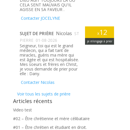
DIEU AGIT TOUJOURS LA OU
CELA SENT MAUVAIS QU'IL
AGISSE EN SA FAVEUR .
Contacter JOCELYNE
12
Nicolas
SUJET DE PRIÈRE
x
ST
PIERRE
01-08-2026
je m’engage à prier
Seigneur, toi qui est le grand
médecin, qui a fait tant de
miracles, guéris ma mère qui
est âgée et qui est hospitalisée.
Mes soeurs et frères en Christ,
je vous demande de prier pour
elle : Dany.
Contacter Nicolas
Voir tous les sujets de prière
Articles récents
Video test
#02 – Être chrétienne et mère célibataire
#01 – Être chrétien et étudiant en droit.