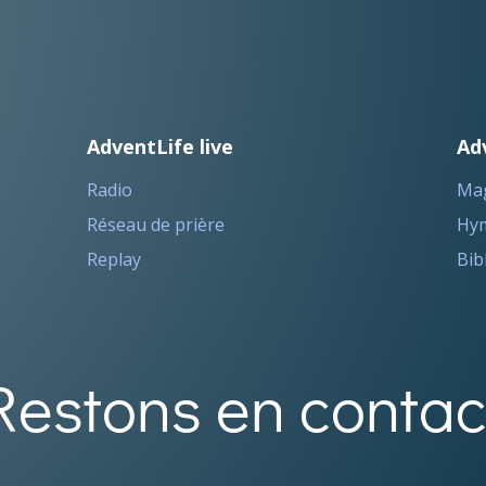
AdventLife live
Ad
Radio
Ma
Réseau de prière
Hym
Replay
Bib
Restons en contac