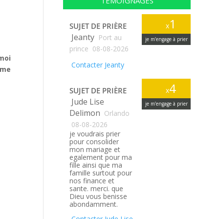
TÉMOIGNAGES
1
SUJET DE PRIÈRE
x
Jeanty
Port au
je m’engage à prier
prince
08-08-2026
 moi
Contacter Jeanty
nome
4
SUJET DE PRIÈRE
x
Jude Lise
je m’engage à prier
Delimon
Orlando
08-08-2026
je voudrais prier
pour consolider
mon mariage et
egalement pour ma
fille ainsi que ma
famille surtout pour
nos finance et
sante. merci. que
Dieu vous benisse
abondamment.
Contacter Jude Lise