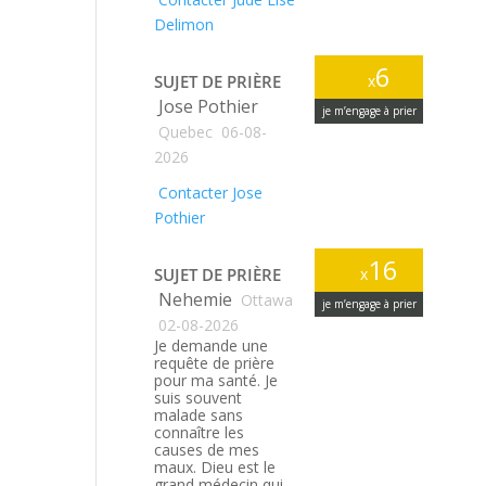
Delimon
6
SUJET DE PRIÈRE
x
Jose Pothier
je m’engage à prier
Quebec
06-08-
2026
Contacter Jose
Pothier
16
SUJET DE PRIÈRE
x
Nehemie
Ottawa
je m’engage à prier
02-08-2026
Je demande une
requête de prière
pour ma santé. Je
suis souvent
malade sans
connaître les
causes de mes
maux. Dieu est le
grand médecin qui