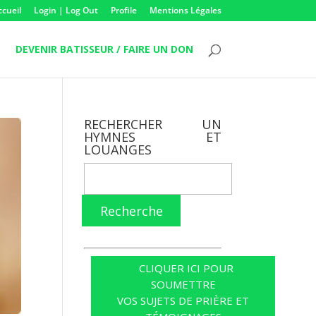
ccueil
Login | Log Out
Profile
Mentions Légales
DEVENIR BATISSEUR / FAIRE UN DON
RECHERCHER UN
HYMNES ET
LOUANGES
Recherche
CLIQUER ICI POUR
SOUMETTRE
VOS SUJETS DE PRIÈRE ET