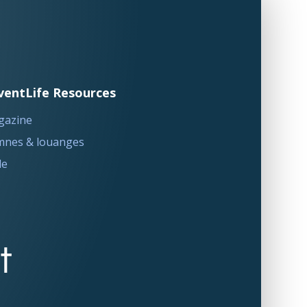
ventLife Resources
gazine
nes & louanges
le
t