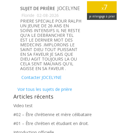
7
JOCELYNE
SUJET DE PRIÈRE
x
Floride
02-08-2026
je m’engage à prier
PRIERE SPECIALE POUR RALPH
UN JEUNE DE 26 ANS EN
SOINS INTENSIFS IL NE RESTE
QU'A LE DEBRANCHER TEL
EST LE DERNIER MOT DES
MEDECINS .IMPLORONS LE
SAINT DIEU TOUT PUISSANT
EN SA FAVEUR JE SAIS QUE
DIEU AGIT TOUJOURS LA OU
CELA SENT MAUVAIS QU'IL
AGISSE EN SA FAVEUR .
Contacter JOCELYNE
Voir tous les sujets de prière
Articles récents
Video test
#02 – Être chrétienne et mère célibataire
#01 – Être chrétien et étudiant en droit.
Introduction officielle