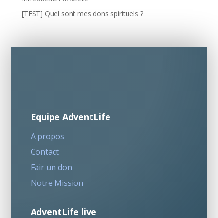
[TEST] Quel sont mes dons spirituels ?
Equipe AdventLife
A propos
Contact
Fair un don
Notre Mission
AdventLife live