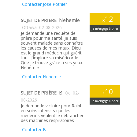
Contacter Jose Pothier
12
Nehemie
SUJET DE PRIÈRE
x
Ottawa
02-08-2026
je m’engage à prier
Je demande une requête de
prière pour ma santé. Je suis
souvent malade sans connaître
les causes de mes maux. Dieu
est le grand médecin qui guérit
tout. J’implore sa miséricorde.
Que je trouve gràce a ses yeux.
Nehemie
Contacter Nehemie
10
B
SUJET DE PRIÈRE
x
Qc
02-
08-2026
je m’engage à prier
Je demande victoire pour Ralph
en soins intensifs que les
médecins veulent le débrancher
des machines respiratoires
Contacter B