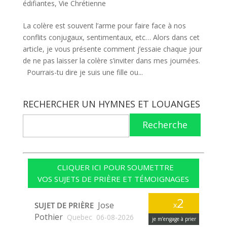
édifiantes
,
Vie Chrétienne
La colère est souvent l’arme pour faire face à nos
conflits conjugaux, sentimentaux, etc… Alors dans cet
article, je vous présente comment j’essaie chaque jour
de ne pas laisser la colère s’inviter dans mes journées.
Pourrais-tu dire je suis une fille ou...
RECHERCHER UN HYMNES ET LOUANGES
Recherche
CLIQUER ICI POUR SOUMETTRE
VOS SUJETS DE PRIÈRE ET TÉMOIGNAGES
2
Jose
SUJET DE PRIÈRE
x
Pothier
Quebec
06-08-2026
je m’engage à prier