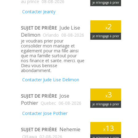
au prince
08-08-2026
je m’engage à prier
Contacter Jeanty
2
Jude Lise
SUJET DE PRIÈRE
x
Delimon
Orlando
08-08-2026
je m’engage à prier
je voudrais prier pour
consolider mon mariage et
egalement pour ma fille ainsi
que ma famille surtout pour
nos finance et sante. merci. que
Dieu vous benisse
abondamment.
Contacter Jude Lise Delimon
3
Jose
SUJET DE PRIÈRE
x
Pothier
Quebec
06-08-2026
je m’engage à prier
Contacter Jose Pothier
13
Nehemie
SUJET DE PRIÈRE
x
Ottawa
02-08-2026
je m’engage à prier