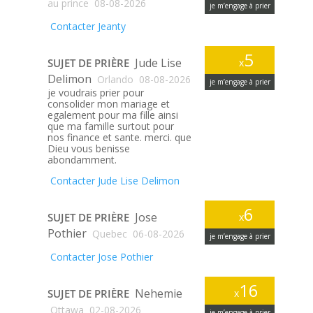
au prince
08-08-2026
je m’engage à prier
Contacter Jeanty
5
Jude Lise
SUJET DE PRIÈRE
x
Delimon
Orlando
08-08-2026
je m’engage à prier
je voudrais prier pour
consolider mon mariage et
egalement pour ma fille ainsi
que ma famille surtout pour
nos finance et sante. merci. que
Dieu vous benisse
abondamment.
Contacter Jude Lise Delimon
6
Jose
SUJET DE PRIÈRE
x
Pothier
Quebec
06-08-2026
je m’engage à prier
Contacter Jose Pothier
16
Nehemie
SUJET DE PRIÈRE
x
Ottawa
02-08-2026
je m’engage à prier