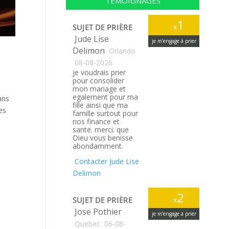
TÉMOIGNAGES
1
SUJET DE PRIÈRE
x
Jude Lise
je m’engage à prier
Delimon
Orlando
08-08-2026
je voudrais prier
pour consolider
mon mariage et
egalement pour ma
ans
fille ainsi que ma
es
famille surtout pour
nos finance et
sante. merci. que
Dieu vous benisse
abondamment.
Contacter Jude Lise
Delimon
2
SUJET DE PRIÈRE
x
Jose Pothier
je m’engage à prier
Quebec
06-08-