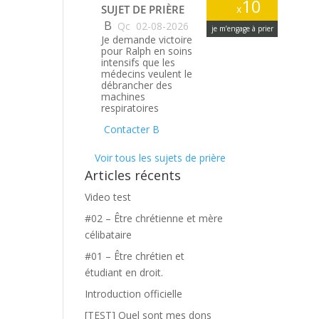
10
SUJET DE PRIÈRE
x
B
Qc
02-08-2026
je m’engage à prier
Je demande victoire
pour Ralph en soins
intensifs que les
médecins veulent le
débrancher des
machines
respiratoires
Contacter B
Voir tous les sujets de prière
Articles récents
Video test
#02 – Être chrétienne et mère
célibataire
#01 – Être chrétien et
étudiant en droit.
Introduction officielle
[TEST] Quel sont mes dons