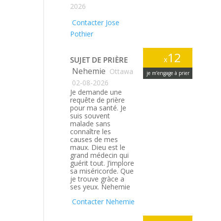
2026
Contacter Jose
Pothier
12
SUJET DE PRIÈRE
x
Nehemie
Ottawa
je m’engage à prier
02-08-2026
Je demande une
requête de prière
pour ma santé. Je
suis souvent
malade sans
connaître les
causes de mes
maux. Dieu est le
grand médecin qui
guérit tout. J’implore
sa miséricorde. Que
je trouve gràce a
ses yeux. Nehemie
Contacter Nehemie