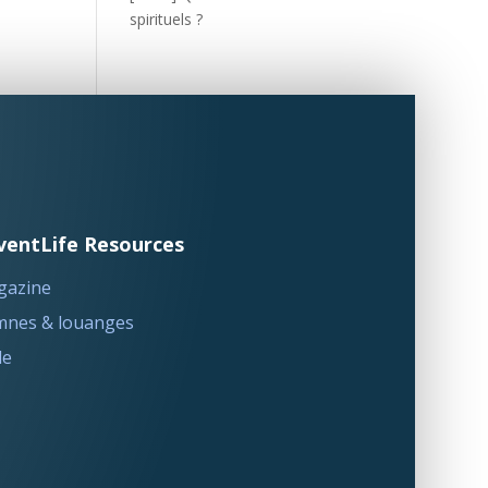
spirituels ?
ventLife Resources
gazine
nes & louanges
le