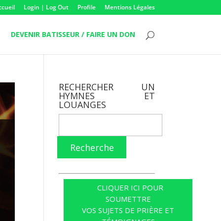
ccueil
Login | Log Out
Profile
Mentions Légales
DEVENIR BATISSEUR / FAIRE UN DON
RECHERCHER UN
HYMNES ET
LOUANGES
Recherche
CLIQUER ICI POUR
SOUMETTRE
VOS SUJETS DE PRIÈRE ET