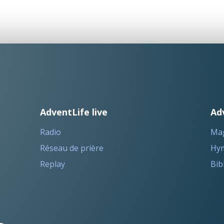
AdventLife live
Ad
Radio
Ma
Réseau de prière
Hym
Replay
Bib