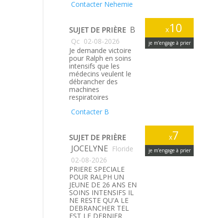
Contacter Nehemie
10
B
SUJET DE PRIÈRE
x
Qc
02-08-2026
je m’engage à prier
Je demande victoire
pour Ralph en soins
intensifs que les
médecins veulent le
débrancher des
machines
respiratoires
Contacter B
7
SUJET DE PRIÈRE
x
JOCELYNE
Floride
je m’engage à prier
02-08-2026
PRIERE SPECIALE
POUR RALPH UN
JEUNE DE 26 ANS EN
SOINS INTENSIFS IL
NE RESTE QU'A LE
DEBRANCHER TEL
EST LE DERNIER