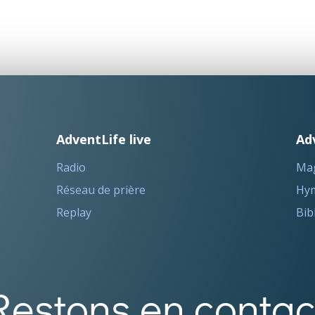
AdventLife live
Ad
Radio
Ma
Réseau de prière
Hym
Replay
Bib
Restons en contac