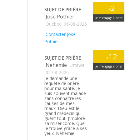
2
SUJET DE PRIÈRE
x
Jose Pothier
je m’engage à prier
Quebec
06-08-2026
Contacter Jose
Pothier
12
SUJET DE PRIÈRE
x
Nehemie
Ottawa
je m’engage à prier
02-08-2026
Je demande une
requête de prière
pour ma santé. Je
suis souvent malade
sans connaître les
causes de mes
maux. Dieu est le
grand médecin qui
guérit tout. J’implore
sa miséricorde. Que
je trouve gràce a ses
yeux. Nehemie