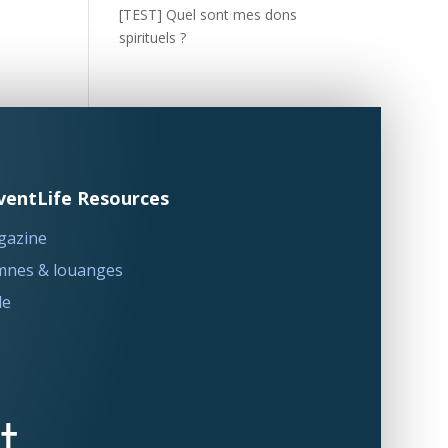
[TEST] Quel sont mes dons
spirituels ?
ventLife Resources
gazine
nes & louanges
le
t