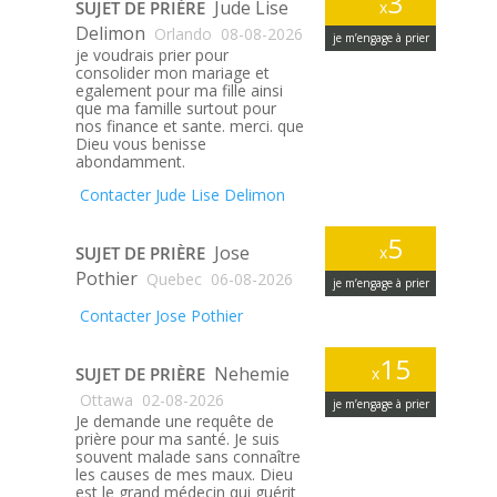
3
Jude Lise
SUJET DE PRIÈRE
x
Delimon
Orlando
08-08-2026
je m’engage à prier
je voudrais prier pour
consolider mon mariage et
egalement pour ma fille ainsi
que ma famille surtout pour
nos finance et sante. merci. que
Dieu vous benisse
abondamment.
Contacter Jude Lise Delimon
5
Jose
SUJET DE PRIÈRE
x
Pothier
Quebec
06-08-2026
je m’engage à prier
Contacter Jose Pothier
15
Nehemie
SUJET DE PRIÈRE
x
Ottawa
02-08-2026
je m’engage à prier
Je demande une requête de
prière pour ma santé. Je suis
souvent malade sans connaître
les causes de mes maux. Dieu
est le grand médecin qui guérit