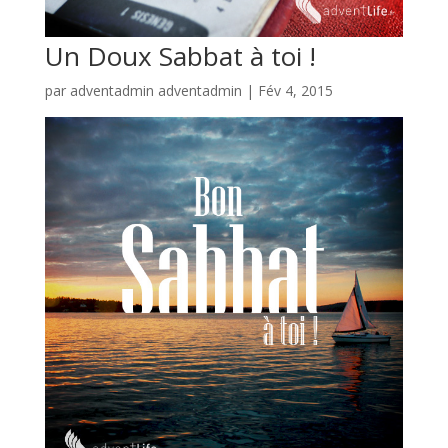
Un Doux Sabbat à toi !
par
adventadmin adventadmin
|
Fév 4, 2015