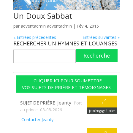
Un Doux Sabbat
par
adventadmin adventadmin
|
Fév 4, 2015
« Entrées précédentes
Entrées suivantes »
RECHERCHER UN HYMNES ET LOUANGES
Recherche
CLIQUER ICI POUR SOUMETTRE
VOS SUJETS DE PRIÈRE ET TÉMOIGNAGES
1
Jeanty
SUJET DE PRIÈRE
x
Port
au prince
08-08-2026
je m’engage à prier
Contacter Jeanty