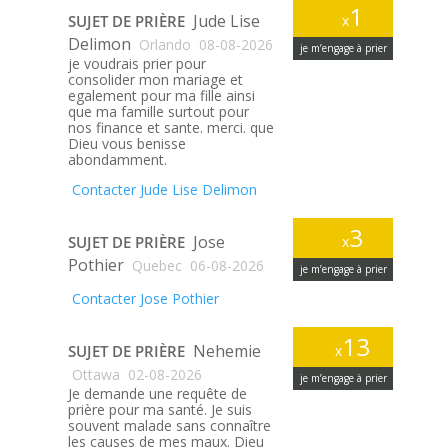
1
Jude Lise
SUJET DE PRIÈRE
x
Delimon
Orlando
08-08-2026
je m’engage à prier
je voudrais prier pour
consolider mon mariage et
egalement pour ma fille ainsi
que ma famille surtout pour
nos finance et sante. merci. que
Dieu vous benisse
abondamment.
Contacter Jude Lise Delimon
3
Jose
SUJET DE PRIÈRE
x
Pothier
Quebec
06-08-2026
je m’engage à prier
Contacter Jose Pothier
13
Nehemie
SUJET DE PRIÈRE
x
Ottawa
02-08-2026
je m’engage à prier
Je demande une requête de
prière pour ma santé. Je suis
souvent malade sans connaître
les causes de mes maux. Dieu