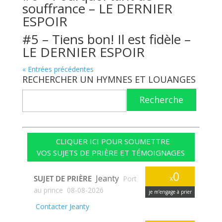
souffrance – LE DERNIER
ESPOIR
#5 – Tiens bon! Il est fidèle –
LE DERNIER ESPOIR
« Entrées précédentes
RECHERCHER UN HYMNES ET LOUANGES
Recherche
CLIQUER ICI POUR SOUMETTRE
VOS SUJETS DE PRIÈRE ET TÉMOIGNAGES
0
Jeanty
SUJET DE PRIÈRE
x
Port
au prince
08-08-2026
je m’engage à prier
Contacter Jeanty