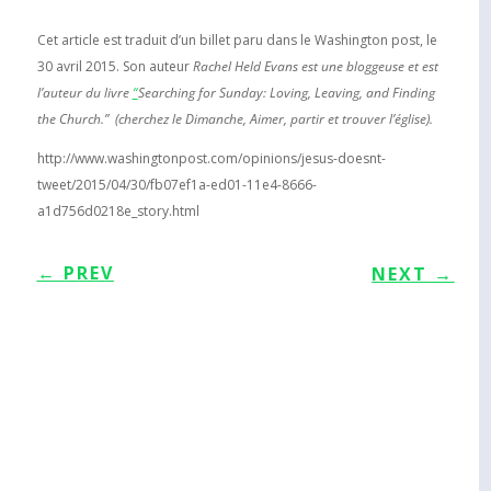
Cet article est traduit d’un billet paru dans le Washington post, le
30 avril 2015. Son auteur
Rachel Held Evans est une bloggeuse et est
l’auteur du livre
“
Searching for Sunday: Loving, Leaving, and Finding
the Church.” (cherchez le Dimanche, Aimer, partir et trouver l’église).
http://www.washingtonpost.com/opinions/jesus-doesnt-
tweet/2015/04/30/fb07ef1a-ed01-11e4-8666-
a1d756d0218e_story.html
←
PREV
NEXT
→