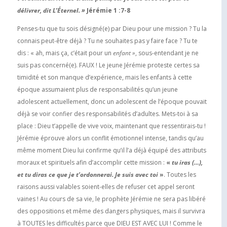
délivrer, dit L’Éternel. »
Jérémie 1 :7-8
Penses-tu que tu sois désigné(e) par Dieu pour une mission ? Tu la
connais peut-être déjà ? Tu ne souhaites pas y faire face ? Tu te
dis : « ah, mais ça, c’était pour un
enfant »
, sous-entendant je ne
suis pas concerné(e). FAUX ! Le jeune Jérémie proteste certes sa
timidité et son manque d’expérience, mais les enfants à cette
époque assumaient plus de responsabilités qu’un jeune
adolescent actuellement, donc un adolescent de l’époque pouvait
déjà se voir confier des responsabilités d’adultes. Mets-toi à sa
place : Dieu t’appelle de vive voix, maintenant que ressentirais-tu !
Jérémie éprouve alors un conflit émotionnel intense, tandis qu’au
même moment Dieu lui confirme qu’il l’a déjà équipé des attributs
moraux et spirituels afin d’accomplir cette mission :
«
tu iras (…),
et tu diras ce que je t’ordonnerai. Je suis avec toi
»
. Toutes les
raisons aussi valables soient-elles de refuser cet appel seront
vaines ! Au cours de sa vie, le prophète Jérémie ne sera pas libéré
des oppositions et même des dangers physiques, mais il survivra
à TOUTES les difficultés parce que DIEU EST AVEC LUI ! Comme le