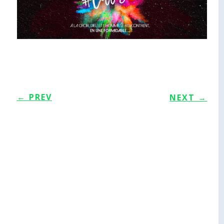
←
PREV
NEXT
→