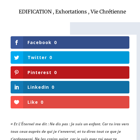
EDIFICATION
,
Exhortations
,
Vie Chrétienne
Facebook
0
Twitter
0
Pinterest
0
LinkedIn
0
Like
0
« Et L’Éternel me dit : Ne dis pas : Je suis un enfant. Car tu iras vers
tous ceux auprès de qui je t’enverrai, et tu diras tout ce que je
t’ordonnerai. Ne les crains point, car je suis avec toi pour te