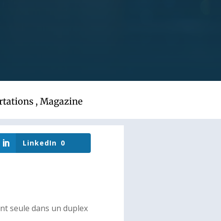
rtations
,
Magazine
LinkedIn
0
ant seule dans un duplex