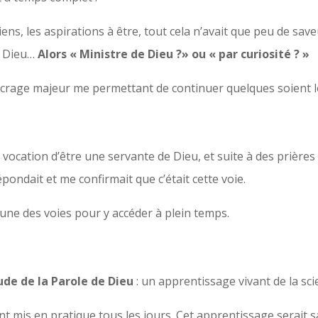
iens, les aspirations à être, tout cela n’avait que peu de save
r Dieu…
Alors « Ministre de Dieu ?» ou « par curiosité ? »
ancrage majeur me permettant de continuer quelques soient les
 vocation d’être une servante de Dieu, et suite à des prières
épondait et me confirmait que c’était cette voie.
’une des voies pour y accéder à plein temps.
de de la Parole de Dieu
: un apprentissage vivant de la sc
tant mis en pratique tous les jours. Cet apprentissage serai