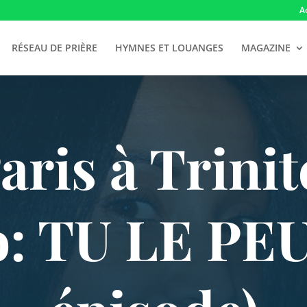
A
RÉSEAU DE PRIÈRE
HYMNES ET LOUANGES
MAGAZINE
aris à Trinit
: TU LE PEUX