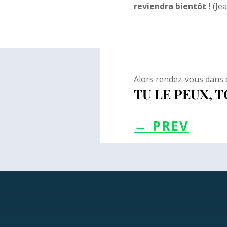
reviendra bientôt !
(Jea
Alors rendez-vous dans q
TU LE PEUX, TO
←
PREV