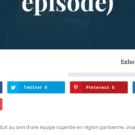
épisode)
Exho
Twitter
0
Pinterest
0
uit au sein d’une équipe superbe en région parisienne, viv