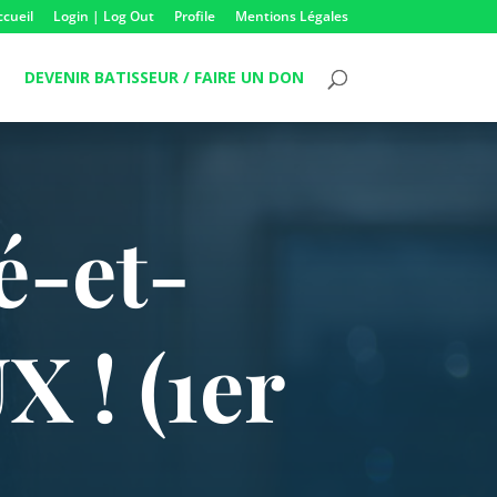
ccueil
Login | Log Out
Profile
Mentions Légales
DEVENIR BATISSEUR / FAIRE UN DON
é-et-
 ! (1er