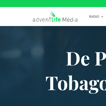
RADIO
De P
Tobago