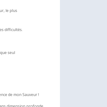
ur, le plus
 difficultés.
 que seul
ience de mon Sauveur !
t sans dimension profonde