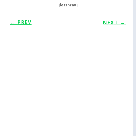
[letspray]
←
PREV
NEXT
→