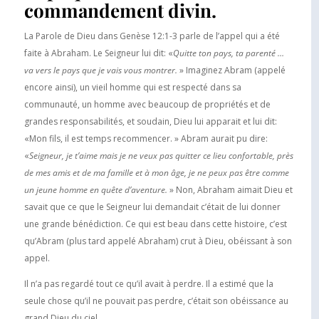
commandement divin.
La Parole de Dieu dans Genèse 12:1-3 parle de l’appel qui a été
faite à Abraham. Le Seigneur lui dit: «
Quitte ton pays, ta parenté …
va vers le pays que je vais vous montrer.
» Imaginez Abram (appelé
encore ainsi), un vieil homme qui est respecté dans sa
communauté, un homme avec beaucoup de propriétés et de
grandes responsabilités, et soudain, Dieu lui apparait et lui dit:
«Mon fils, il est temps recommencer. » Abram aurait pu dire:
«
Seigneur, je t’aime mais je ne veux pas quitter ce lieu confortable, près
de mes amis et de ma famille et à mon âge, je ne peux pas être comme
un jeune homme en quête d’aventure.
» Non, Abraham aimait Dieu et
savait que ce que le Seigneur lui demandait c’était de lui donner
une grande bénédiction. Ce qui est beau dans cette histoire, c’est
qu’Abram (plus tard appelé Abraham) crut à Dieu, obéissant à son
appel.
Il n’a pas regardé tout ce qu’il avait à perdre. Il a estimé que la
seule chose qu’il ne pouvait pas perdre, c’était son obéissance au
grand Dieu du ciel.