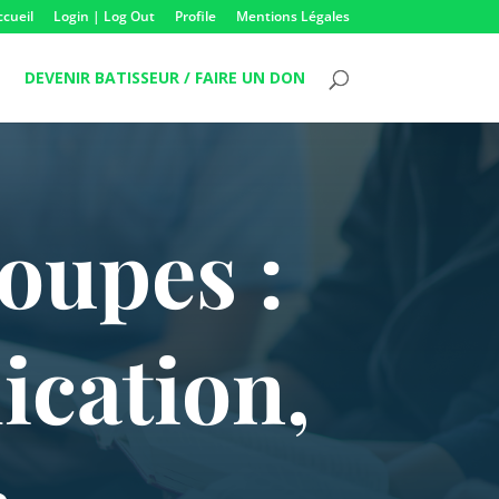
ccueil
Login | Log Out
Profile
Mentions Légales
DEVENIR BATISSEUR / FAIRE UN DON
roupes :
ication,