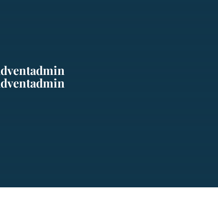
adventadmin
adventadmin