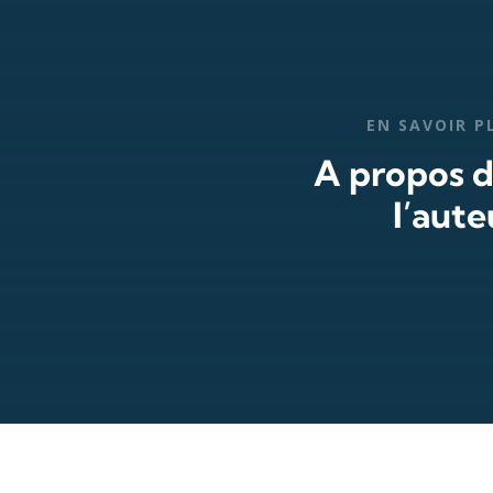
EN SAVOIR P
A propos 
l’aute