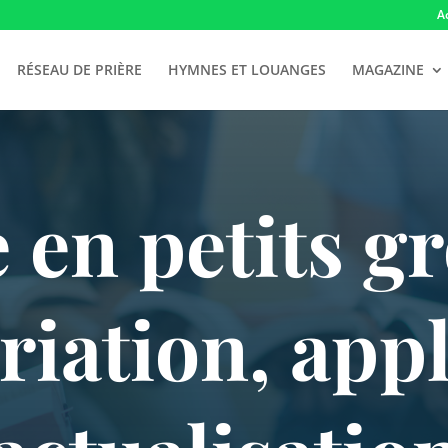
A
RÉSEAU DE PRIÈRE
HYMNES ET LOUANGES
MAGAZINE
 en petits g
iation, appl