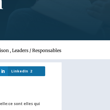
n
ison
,
Leaders / Responsables
LinkedIn
2
lle:ce sont elles qui