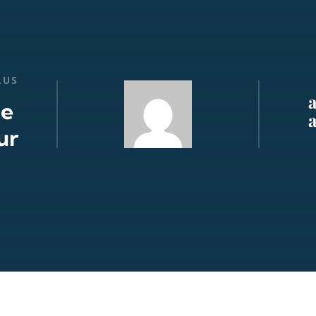
LUS
de
ur