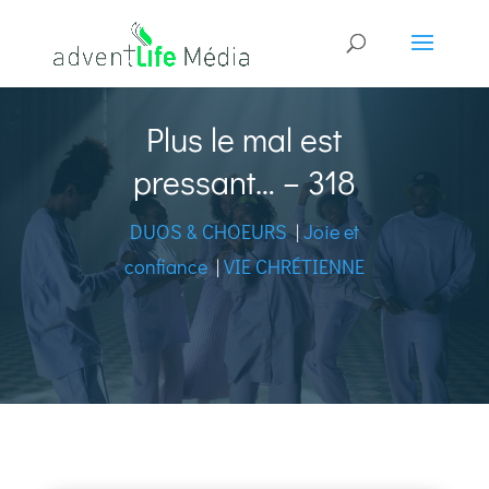
Plus le mal est
pressant… – 318
DUOS & CHOEURS
|
Joie et
confiance
|
VIE CHRÉTIENNE