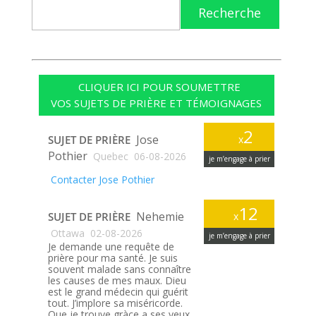
Recherche
CLIQUER ICI POUR SOUMETTRE
VOS SUJETS DE PRIÈRE ET TÉMOIGNAGES
2
Jose
SUJET DE PRIÈRE
x
Pothier
Quebec
06-08-2026
je m’engage à prier
Contacter Jose Pothier
12
Nehemie
SUJET DE PRIÈRE
x
Ottawa
02-08-2026
je m’engage à prier
Je demande une requête de
prière pour ma santé. Je suis
souvent malade sans connaître
les causes de mes maux. Dieu
est le grand médecin qui guérit
tout. J’implore sa miséricorde.
Que je trouve gràce a ses yeux.