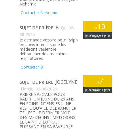
Nehemie
Contacter Nehemie
10
B
SUJET DE PRIÈRE
x
Qc
02-
08-2026
je m’engage à prier
Je demande victoire pour Ralph
en soins intensifs que les
médecins veulent le
débrancher des machines
respiratoires
Contacter B
7
JOCELYNE
SUJET DE PRIÈRE
x
Floride
02-08-2026
je m’engage à prier
PRIERE SPECIALE POUR
RALPH UN JEUNE DE 26 ANS
EN SOINS INTENSIFS IL NE
RESTE QU'A LE DEBRANCHER
TEL EST LE DERNIER MOT
DES MEDECINS .IMPLORONS
LE SAINT DIEU TOUT
PUISSANT EN SA FAVEUR JE